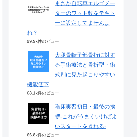
まさか自転車エルゴメー
ターのワット数をテキト
ーに設定してませんよ
ね？
99.9k件のビュー
大腿骨転子部骨折に対す
る手術療法と骨折型・術
式別に見た起こりやすい
機能低下
68.1k件のビュー
臨床実習初日・最後の挨
拶-これがうまくいけばよ
いスタートをきれる-
66.8k件のビュー