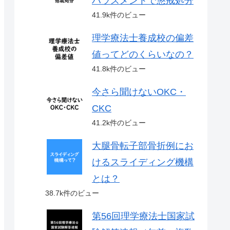
ハラスメントで懲戒処分
41.9k件のビュー
理学療法士養成校の偏差
値ってどのくらいなの？
41.8k件のビュー
今さら聞けないOKC・
CKC
41.2k件のビュー
大腿骨転子部骨折例にお
けるスライディング機構
とは？
38.7k件のビュー
第56回理学療法士国家試