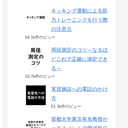
キッキング運動による筋
力トレーニングを行う際
の注意点
54.1k件のビュー
周径測定のコツ～なるほ
どこれで正確に測定でき
る～
53.7k件のビュー
実習施設への電話のかけ
方
51.3k件のビュー
首都大学東京有名教授が