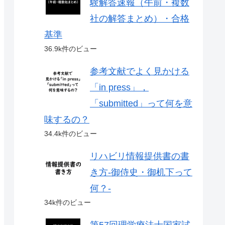
験解答速報（午前・複数
社の解答まとめ）・合格
基準
36.9k件のビュー
参考文献でよく見かける
「in press」，
「submitted」って何を意
味するの？
34.4k件のビュー
リハビリ情報提供書の書
き方-御侍史・御机下って
何？-
34k件のビュー