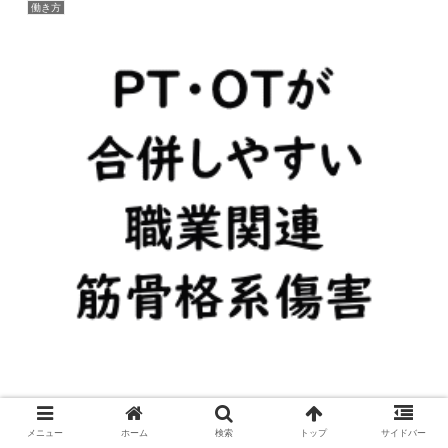
働き方
理学療法士が合併しやすい職業関連筋骨格系の障害
2019.10.10
メニュー
ホーム
検索
トップ
サイドバー