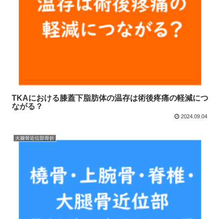
TKAにおける膝蓋下脂肪体の温存は術後疼痛の軽減につ
ながる？
2024.09.04
大腿骨近位部骨折