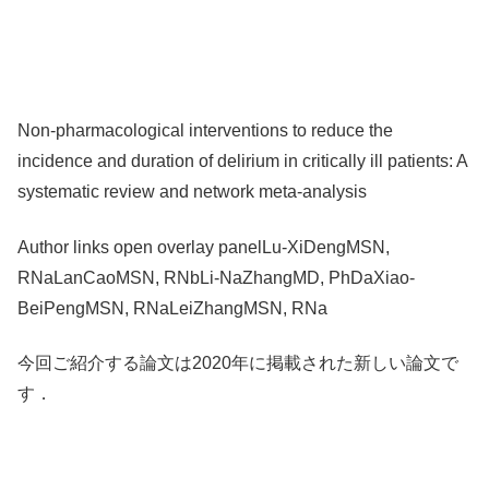
Non-pharmacological interventions to reduce the
incidence and duration of delirium in critically ill patients: A
systematic review and network meta-analysis
Author links open overlay panelLu-XiDengMSN,
RNaLanCaoMSN, RNbLi-NaZhangMD, PhDaXiao-
BeiPengMSN, RNaLeiZhangMSN, RNa
今回ご紹介する論文は2020年に掲載された新しい論文で
す．