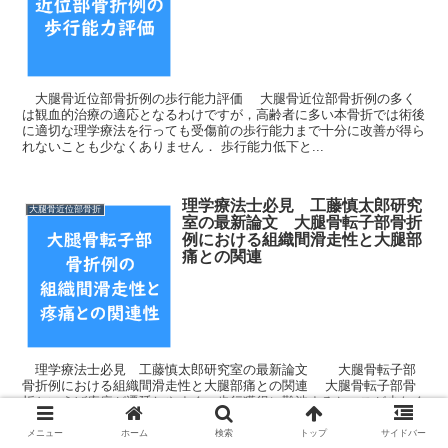
大腿骨近位部骨折例の歩行能力評価 大腿骨近位部骨折例の多く
は観血的治療の適応となるわけですが，高齢者に多い本骨折では術後
に適切な理学療法を行っても受傷前の歩行能力まで十分に改善が得ら
れないことも少なくありません． 歩行能力低下と...
理学療法士必見 工藤慎太郎研究
大腿骨近位部骨折
室の最新論文 大腿骨転子部骨折
例における組織間滑走性と大腿部
痛との関連
理学療法士必見 工藤慎太郎研究室の最新論文 大腿骨転子部
骨折例における組織間滑走性と大腿部痛との関連 大腿骨転子部骨
折といえば疼痛が遷延しやすく，歩行獲得に難渋するケースが少なく
ありません． また大腿骨転子部骨折の場合には...
メニュー
ホーム
検索
トップ
サイドバー