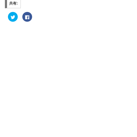
共有:
ク
F
リ
a
ッ
c
ク
e
し
b
て
o
T
o
w
k
i
で
t
共
t
有
e
す
r
る
で
に
共
は
有
ク
(
リ
新
ッ
し
ク
い
し
ウ
て
ィ
く
ン
だ
ド
さ
ウ
い
で
(
開
新
き
し
ま
い
す
ウ
)
ィ
ン
ド
ウ