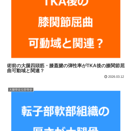
術前の大腿四頭筋・膝蓋腱の弾性率がTKA後の膝関節屈
曲可動域と関連？
2026.03.12
大腿骨近位部骨折