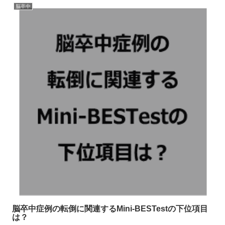
脳卒中
脳卒中症例の転倒に関連するMini-BESTestの下位項目
は？