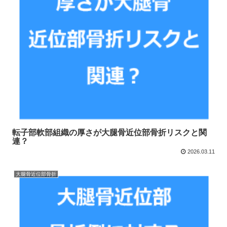
転子部軟部組織の厚さが大腿骨近位部骨折リスクと関
連？
2026.03.11
大腿骨近位部骨折