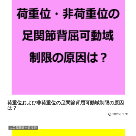
荷重位および非荷重位の足関節背屈可動域制限の原因
は？
2026.03.31
人工股関節全置換術