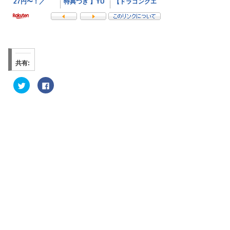
共有:
ク
F
リ
a
ッ
c
ク
e
し
b
て
o
T
o
w
k
i
で
t
共
t
有
e
す
r
る
で
に
共
は
有
ク
(
リ
新
ッ
し
ク
い
し
ウ
て
ィ
く
ン
だ
ド
さ