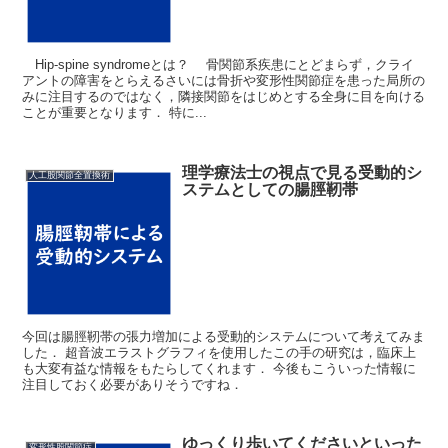
Hip-spine syndromeとは？ 骨関節系疾患にとどまらず，クライ
アントの障害をとらえるさいには骨折や変形性関節症を患った局所の
みに注目するのではなく，隣接関節をはじめとする全身に目を向ける
ことが重要となります． 特に...
理学療法士の視点で見る受動的シ
人工股関節全置換術
ステムとしての腸脛靭帯
今回は腸脛靭帯の張力増加による受動的システムについて考えてみま
した． 超音波エラストグラフィを使用したこの手の研究は，臨床上
も大変有益な情報をもたらしてくれます． 今後もこういった情報に
注目しておく必要がありそうですね．
ゆっくり歩いてくださいといった
変形性股関節症