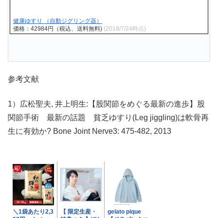
健康ゆすり （自動ジグリング器）
価格：42984円（税込、送料無料)
(2018/7/24時点)
参考文献
1）広松聖夫,
井上
明生:【股関節をめぐる最新の進歩】股
関節手術 最新の話題
貧乏ゆすり
(Leg jiggling)は軟骨再
生に有効か? Bone Joint Nerve3: 475-482, 2013