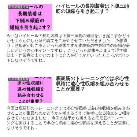
ハイヒールの長期装着は下腿三頭
足関節周囲外傷
筋の短縮を引き起こす？
今回はハイヒールの長期装着は下腿三頭筋の短縮を引き起こすかどう
かを明らかにした研究論文をご紹介させていただきました． 予想通
り，筋短縮が起こるといった結果ですが腓腹筋の中央部での短縮が著
しいというのがポイントですね． こういった結果をふまえて理学療
法士・作業療法士がどのように介入を行うかといったところがポイン
トになりそうですね．
底屈筋のトレーニングでは求心性
足関節周囲外傷
収縮に遠心性収縮を組み合わせる
ことが重要？
今回は底屈筋のトレーニングでは求心性収縮に遠心性収縮を組み合わ
せることが重要なのかどうかを考えるうえで参考になる論文をご紹介
させていただきました． 今回の結果から考えると底屈筋のトレーニ
ングを実践することで求心性収縮に遠心性収縮を加えることが重要に
なりそうですね．