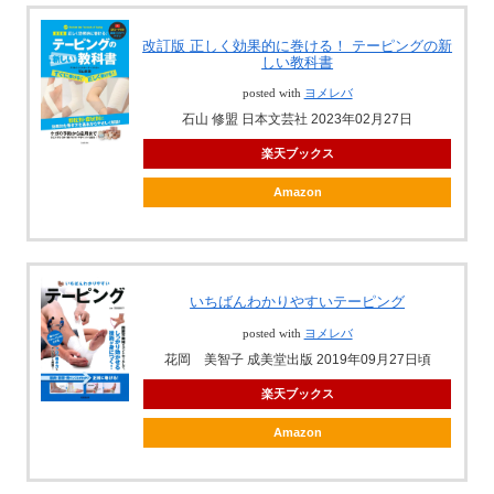
改訂版 正しく効果的に巻ける！ テーピングの新
しい教科書
posted with
ヨメレバ
石山 修盟 日本文芸社 2023年02月27日
楽天ブックス
Amazon
いちばんわかりやすいテーピング
posted with
ヨメレバ
花岡 美智子 成美堂出版 2019年09月27日頃
楽天ブックス
Amazon