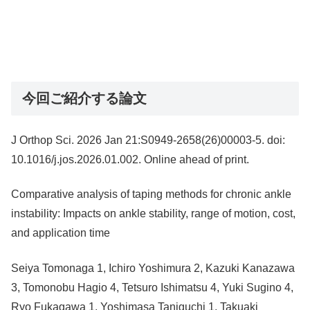
今回ご紹介する論文
J Orthop Sci. 2026 Jan 21:S0949-2658(26)00003-5. doi:
10.1016/j.jos.2026.01.002. Online ahead of print.
Comparative analysis of taping methods for chronic ankle
instability: Impacts on ankle stability, range of motion, cost,
and application time
Seiya Tomonaga 1, Ichiro Yoshimura 2, Kazuki Kanazawa
3, Tomonobu Hagio 4, Tetsuro Ishimatsu 4, Yuki Sugino 4,
Ryo Fukagawa 1, Yoshimasa Taniguchi 1, Takuaki