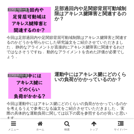
足部過回内や足関節背屈可動域制
足関節周囲外傷
限はアキレス腱障害と関連するの
か？
今回は足部過回内や足関節背屈可動域制限はアキレス腱障害と関連す
るのかどうかを明らかにした研究論文をご紹介させていただきまし
た． 静的なアライメントが直接的にアキレス腱障害に関連するわけ
ではなさそうですね． 動的なアライメントを含めた評価が必要でし
ょう．
運動中にはアキレス腱にどのくら
足関節周囲外傷
いの負荷がかかっているのか？
今回は運動中にはアキレス腱にどのくらいの負荷がかかっているのか
を考えるうえで参考になる論文をご紹介させていただきました． 実
際の具体的な運動負荷に関しては以下の図を参照するのが良いと思い
ます．
メニュー
ホーム
検索
トップ
サイドバー