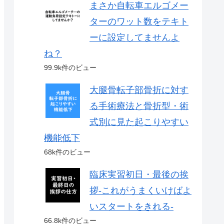
まさか自転車エルゴメー
ターのワット数をテキト
ーに設定してませんよ
ね？
99.9k件のビュー
大腿骨転子部骨折に対す
る手術療法と骨折型・術
式別に見た起こりやすい
機能低下
68k件のビュー
臨床実習初日・最後の挨
拶-これがうまくいけばよ
いスタートをきれる-
66.8k件のビュー