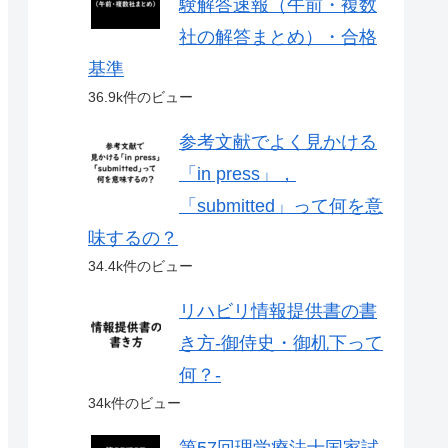
験解答速報（午前・複数
社の解答まとめ）・合格
基準
36.9k件のビュー
参考文献でよく見かける
「in press」，
「submitted」って何を意
味するの？
34.4k件のビュー
リハビリ情報提供書の書
き方-御侍史・御机下って
何？-
34k件のビュー