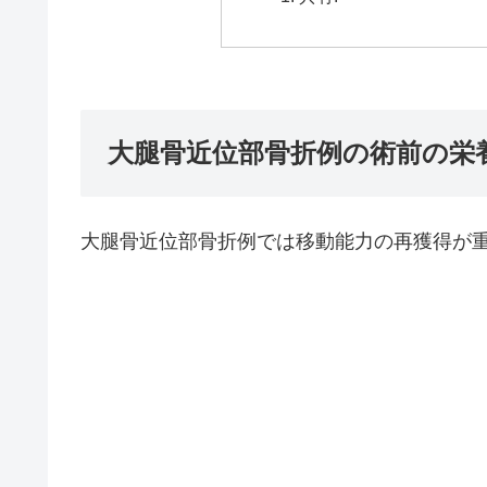
大腿骨近位部骨折例の術前の栄
大腿骨近位部骨折例では移動能力の再獲得が