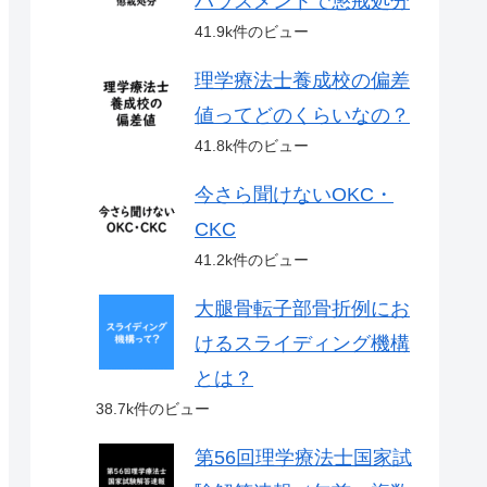
ハラスメントで懲戒処分
41.9k件のビュー
理学療法士養成校の偏差
値ってどのくらいなの？
41.8k件のビュー
今さら聞けないOKC・
CKC
41.2k件のビュー
大腿骨転子部骨折例にお
けるスライディング機構
とは？
38.7k件のビュー
第56回理学療法士国家試