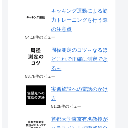
キッキング運動による筋
力トレーニングを行う際
の注意点
54.1k件のビュー
周径測定のコツ～なるほ
どこれで正確に測定でき
る～
53.7k件のビュー
実習施設への電話のかけ
方
51.2k件のビュー
首都大学東京有名教授が