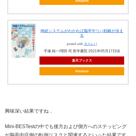
Amazon
神経システムがわかれば脳卒中リハ戦略が決ま
る
posted with
ヨメレバ
手塚 純一/増田 司 医学書院 2021年05月17日頃
楽天ブックス
Amazon
興味深い結果ですね．
Mini-BESTestの中でも後方および側方へのステッピング
が脳卒中症例の転倒リスクと関連するといった結果です