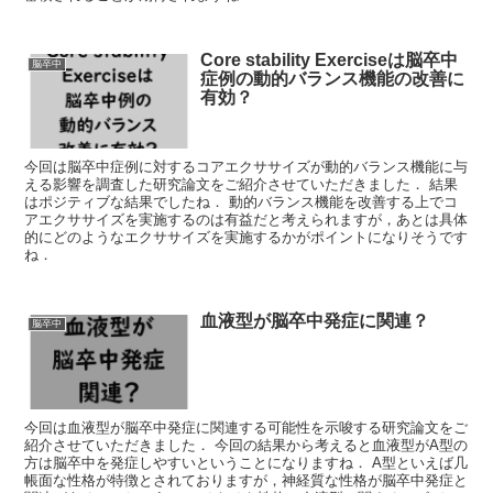
Core stability Exerciseは脳卒中
脳卒中
症例の動的バランス機能の改善に
有効？
今回は脳卒中症例に対するコアエクササイズが動的バランス機能に与
える影響を調査した研究論文をご紹介させていただきました． 結果
はポジティブな結果でしたね． 動的バランス機能を改善する上でコ
アエクササイズを実施するのは有益だと考えられますが，あとは具体
的にどのようなエクササイズを実施するかがポイントになりそうです
ね．
血液型が脳卒中発症に関連？
脳卒中
今回は血液型が脳卒中発症に関連する可能性を示唆する研究論文をご
紹介させていただきました． 今回の結果から考えると血液型がA型の
方は脳卒中を発症しやすいということになりますね． A型といえば几
帳面な性格が特徴とされておりますが，神経質な性格が脳卒中発症と