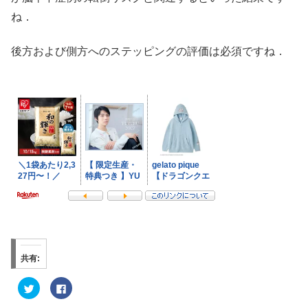
ね．
後方および側方へのステッピングの評価は必須ですね．
共有:
ク
F
リ
a
ッ
c