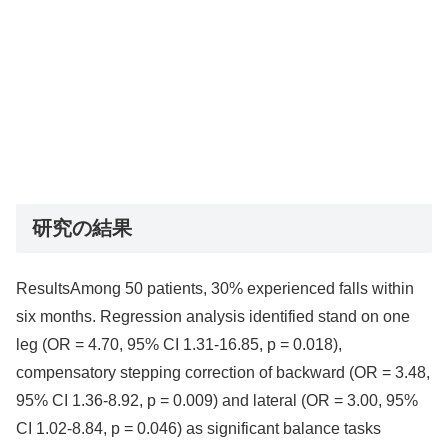
研究の結果
ResultsAmong 50 patients, 30% experienced falls within
six months. Regression analysis identified stand on one
leg (OR = 4.70, 95% CI 1.31-16.85, p = 0.018),
compensatory stepping correction of backward (OR = 3.48,
95% CI 1.36-8.92, p = 0.009) and lateral (OR = 3.00, 95%
CI 1.02-8.84, p = 0.046) as significant balance tasks