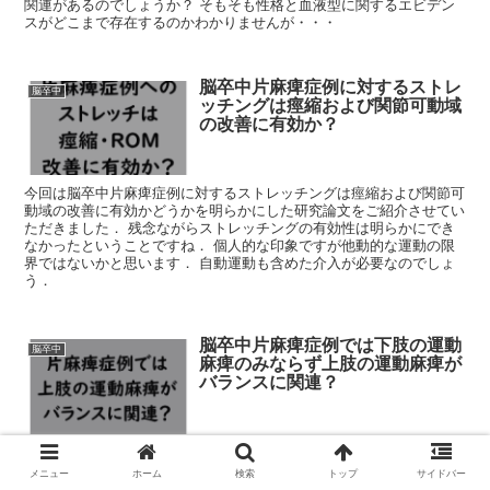
関連があるのでしょうか？ そもそも性格と血液型に関するエビデン
スがどこまで存在するのかわかりませんが・・・
脳卒中片麻痺症例に対するストレ
脳卒中
ッチングは痙縮および関節可動域
の改善に有効か？
今回は脳卒中片麻痺症例に対するストレッチングは痙縮および関節可
動域の改善に有効かどうかを明らかにした研究論文をご紹介させてい
ただきました． 残念ながらストレッチングの有効性は明らかにでき
なかったということですね． 個人的な印象ですが他動的な運動の限
界ではないかと思います． 自動運動も含めた介入が必要なのでしょ
う．
脳卒中片麻痺症例では下肢の運動
脳卒中
麻痺のみならず上肢の運動麻痺が
バランスに関連？
今回は脳卒中片麻痺症例における上肢の運動麻痺がバランスに及ぼす
影響を考えるうえで参考になる論文をご紹介させていただきました．
メニュー
ホーム
検索
トップ
サイドバー
体幹機能が交絡している可能性も考えられますが，やはりバランスを