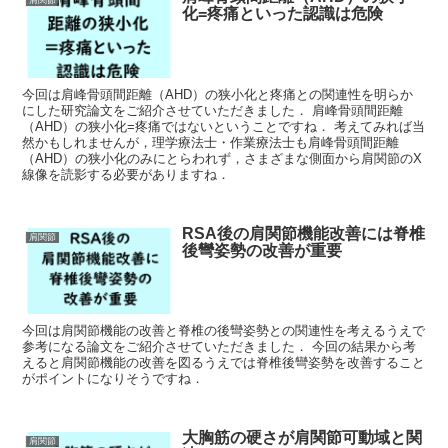
肩関節
化=疼痛といった認識は危険
今回は肩峰骨頭間距離（AHD）の狭小化と疼痛との関連性を明らか
にした研究論文をご紹介させていただきました． 肩峰骨頭間距離
（AHD）の狭小化=疼痛ではないということですね． 考えてみれば当
然かもしれませんが，理学療法士・作業療法士も肩峰骨頭間距離
（AHD）の狭小化のみにとらわれず，さまざまな側面から肩関節のX
線像を読影する必要がありますね．
RSA後の肩関節機能改善には脊椎
肩関節
後彎姿勢の改善が重要
今回は肩関節機能の改善と脊椎の後彎姿勢との関連性を考えるうえで
参考になる論文をご紹介させていただきました． 今回の結果から考
えると肩関節機能の改善を図るうえでは脊椎後彎姿勢を改善すること
がポイントになりそうですね．
大胸筋の硬さが肩関節可動域と関
肩関節