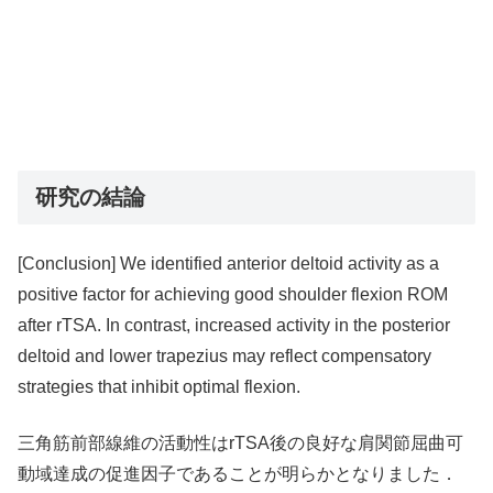
研究の結論
[Conclusion] We identified anterior deltoid activity as a
positive factor for achieving good shoulder flexion ROM
after rTSA. In contrast, increased activity in the posterior
deltoid and lower trapezius may reflect compensatory
strategies that inhibit optimal flexion.
三角筋前部線維の活動性はrTSA後の良好な肩関節屈曲可
動域達成の促進因子であることが明らかとなりました．