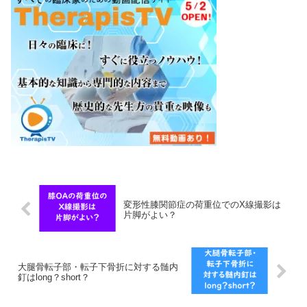
変形性膝関節症の荷重位でのX線撮影は
片脚がよい？
大腿骨転子部・転子下骨折に対する髄内
釘はlong？short？