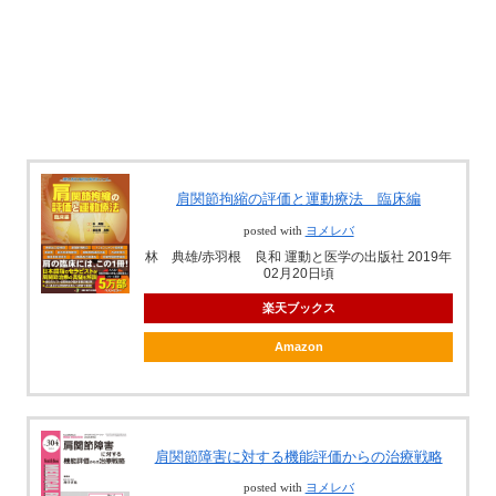
肩関節拘縮の評価と運動療法 臨床編
posted with
ヨメレバ
林 典雄/赤羽根 良和 運動と医学の出版社 2019年
02月20日頃
楽天ブックス
Amazon
肩関節障害に対する機能評価からの治療戦略
posted with
ヨメレバ