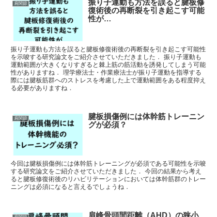
振り子運動も方法を誤ると腱板修
肩関節
復術後の再断裂を引き起こす可能
性が…
振り子運動も方法を誤ると腱板修復術後の再断裂を引き起こす可能性
を示唆する研究論文をご紹介させていただきました． 振り子運動も
運動範囲が大きくなりすぎると棘上筋の筋活動を誘発してしまう可能
性がありますね． 理学療法士・作業療法士が振り子運動を指導する
際には腱板筋群へのストレスを考慮した上で運動範囲をある程度抑え
る必要がありますね．
腱板損傷例には体幹筋トレーニン
肩関節
グが必須？
今回は腱板損傷例には体幹筋トレーニングが必須である可能性を示唆
する研究論文をご紹介させていただきました． 今回の結果から考え
ると腱板修復術後のリハビリテーションにおいては体幹筋群のトレー
ニングは必須になると言えるでしょうね．
肩峰骨頭間距離（AHD）の狭小