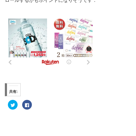
ロールするかもポイントになりそうです．
共有:
ク
F
リ
a
ッ
c
ク
e
し
b
て
o
T
o
w
k
i
で