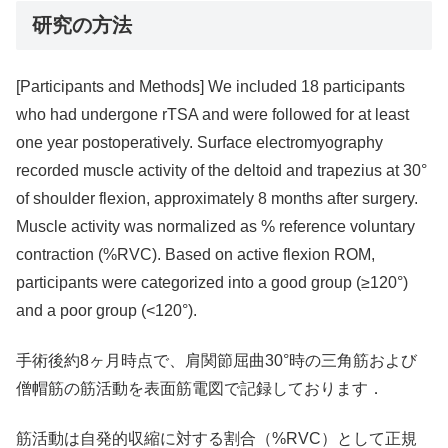
研究の方法
[Participants and Methods] We included 18 participants
who had undergone rTSA and were followed for at least
one year postoperatively. Surface electromyography
recorded muscle activity of the deltoid and trapezius at 30°
of shoulder flexion, approximately 8 months after surgery.
Muscle activity was normalized as % reference voluntary
contraction (%RVC). Based on active flexion ROM,
participants were categorized into a good group (≥120°)
and a poor group (<120°).
手術後約8ヶ月時点で、肩関節屈曲30°時の三角筋および
僧帽筋の筋活動を表面筋電図で記録しております．
筋活動は自発的収縮に対する割合（%RVC）として正規