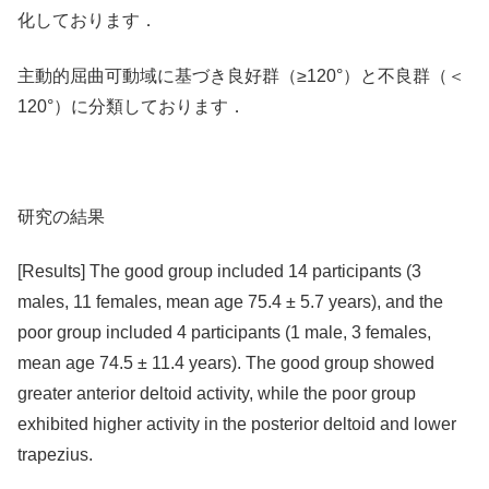
化しております．
主動的屈曲可動域に基づき良好群（≥120°）と不良群（＜
120°）に分類しております．
研究の結果
[Results] The good group included 14 participants (3
males, 11 females, mean age 75.4 ± 5.7 years), and the
poor group included 4 participants (1 male, 3 females,
mean age 74.5 ± 11.4 years). The good group showed
greater anterior deltoid activity, while the poor group
exhibited higher activity in the posterior deltoid and lower
trapezius.