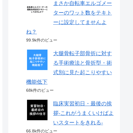
まさか自転車エルゴメー
ターのワット数をテキト
ーに設定してませんよ
ね？
99.9k件のビュー
大腿骨転子部骨折に対す
る手術療法と骨折型・術
式別に見た起こりやすい
機能低下
68k件のビュー
臨床実習初日・最後の挨
拶-これがうまくいけばよ
いスタートをきれる-
66.8k件のビュー