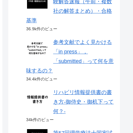
験解答速報（午前・複数
社の解答まとめ）・合格
基準
36.9k件のビュー
参考文献でよく見かける
「in press」，
「submitted」って何を意
味するの？
34.4k件のビュー
リハビリ情報提供書の書
き方-御侍史・御机下って
何？-
34k件のビュー