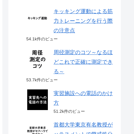
キッキング運動による筋
力トレーニングを行う際
の注意点
54.1k件のビュー
周径測定のコツ～なるほ
どこれで正確に測定でき
る～
53.7k件のビュー
実習施設への電話のかけ
方
51.2k件のビュー
首都大学東京有名教授が