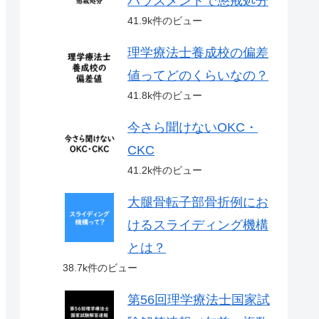
ハラスメントで懲戒処分
41.9k件のビュー
理学療法士養成校の偏差
値ってどのくらいなの？
41.8k件のビュー
今さら聞けないOKC・
CKC
41.2k件のビュー
大腿骨転子部骨折例にお
けるスライディング機構
とは？
38.7k件のビュー
第56回理学療法士国家試