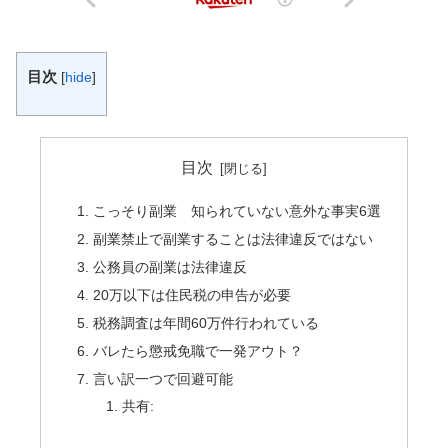
目次
[
hide
]
目次
こっそり副業 知られていない意外な事実6選
副業禁止で副業することは法律違反ではない
公務員の副業は法律違反
20万以下は住民税の申告が必要
税務調査は年間60万件行われている
バレたら懲戒免職で一発アウト？
言い訳一つで回避可能
共有: