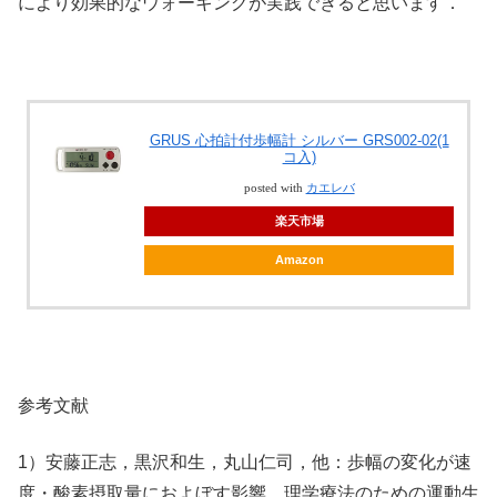
により効果的なウォーキングが実践できると思います．
GRUS 心拍計付歩幅計 シルバー GRS002-02(1
コ入)
posted with
カエレバ
楽天市場
Amazon
参考文献
1）安藤正志，黒沢和生，丸山仁司，他：歩幅の変化が速
度・酸素摂取量におよぼす影響．理学療法のための運動生