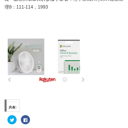
理8：111-114，1993
共有:
ク
F
リ
a
ッ
c