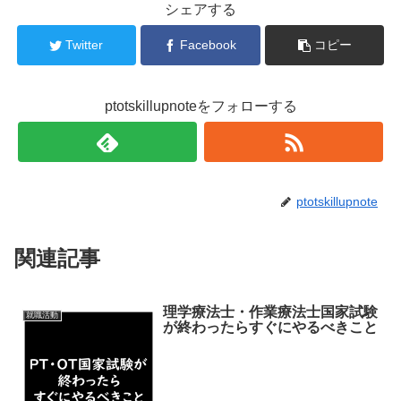
共
は
シェアする
有
ク
(
リ
新
ッ
Twitter
Facebook
コピー
し
ク
い
し
ウ
て
ィ
く
ン
だ
ド
さ
ptotskillupnoteをフォローする
ウ
い
で
(
開
新
き
し
ま
い
す
ウ
)
ィ
ン
ド
ptotskillupnote
ウ
で
開
き
関連記事
ま
す
)
理学療法士・作業療法士国家試験
就職活動
が終わったらすぐにやるべきこと