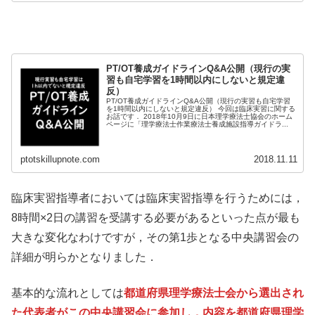
PT/OT養成ガイドラインQ&A公開（現行の実
習も自宅学習を1時間以内にしないと規定違
反）
PT/OT養成ガイドラインQ&A公開（現行の実習も自宅学習
を1時間以内にしないと規定違反） 今回は臨床実習に関する
お話です． 2018年10月9日に日本理学療法士協会のホーム
ページに「理学療法士作業療法士養成施設指導ガイドラ...
ptotskillupnote.com
2018.11.11
臨床実習指導者においては臨床実習指導を行うためには，
8時間×2日の講習を受講する必要があるといった点が最も
大きな変化なわけですが，その第1歩となる中央講習会の
詳細が明らかとなりました．
基本的な流れとしては
都道府県理学療法士会から選出され
た代表者がこの中央講習会に参加し，内容を都道府県理学