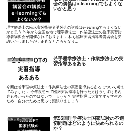
会の講義はe-learningでもよくな
いかと思う
理学療法士の臨床実習指導者講習会の講義はe-learningでもよくない
かと思う 昨年から全国各地で理学療法士・作業療法士の臨床実習指
導者講習会が開催されております． 私も臨床実習指導者講習会を受
講いたしましたが，正直なところかなり...
若手理学療法士・作業療法士の実
臨床実習・国家試験
習指導あるある
今回は若手理学療法士・作業療法士の実習指導あるあるについて考え
てみました． 今年度初めて臨床実習指導を行った方はうなずける内
容も多かったのではないでしょうか？ 実習指導は大変ですが学生の
ため，自分のためと思って頑張りましょう．
第55回理学療法士国家試験の不適
臨床実習・国家試験
切問題はどのように決められるの
か？