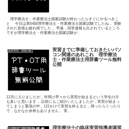
理学療法士・作業療法士国家試験が終わったらすぐにやるべきこ
と 今日は第54回理学療法士・作業療法士国家試験でしたね． 受験
された皆様お疲れ様でした． 早速，回答速報も出されているところ
ですが理学療法士・作業療法士国家試験が...
実習までに準備しておきたいパソ
臨床実習・国家試験
コン関連のあれこれ 理学療法
士・作業療法士用辞書ツール無料
公開
12月に入りましたが，年明け早々から実習が始まるという学生の方
も多いと思います． 以前にもご紹介いたしましたが，実習が始まっ
てしまうと緊張の中，1日かけて実習を終えると，帰ったらぐったり
で，なかなか余裕もありません． 実...
理学療法士の臨床実習指導者講習
臨床実習・国家試験