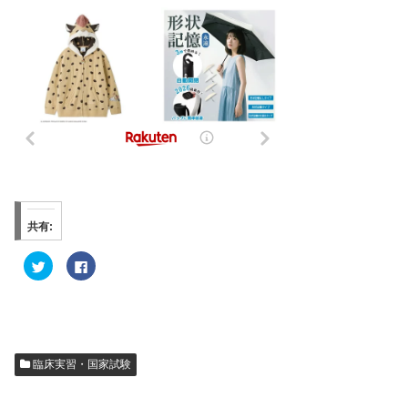
共有:
ク
F
リ
a
ッ
c
ク
e
し
b
て
o
T
o
w
k
i
で
t
共
臨床実習・国家試験
t
有
e
す
r
る
で
に