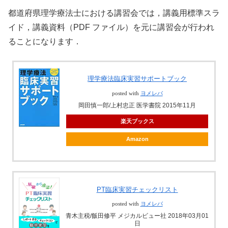
都道府県理学療法士における講習会では，講義用標準スラ
イド，講義資料（PDF ファイル）を元に講習会が行われ
ることになります．
理学療法臨床実習サポートブック
posted with
ヨメレバ
岡田慎一郎/上村忠正 医学書院 2015年11月
楽天ブックス
Amazon
PT臨床実習チェックリスト
posted with
ヨメレバ
青木主税/飯田修平 メジカルビュー社 2018年03月01
日