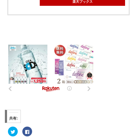
楽天ブックス
共有:
ク
F
リ
a