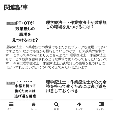
関連記事
理学療法士・作業療法士が残業無
就職活動
しの職場を見つけるには？
理学療法士・作業療法士の職場でもまだまだブラックな職場って多い
ですよね？ なかでも昔から横行しているのがサービス残業の強制で
す． これって今の時代ありえませんよね？ 理学療法士・作業療法士
もサービス残業を強制されるような職場で働くのってもったいないで
す． 今回は理学療法士・作業療法士が残業無しの職場を見つけるに
はどうすれがよいのかについて考えてみたいと思います．
理学療法士・作業療法士が心の余
働き方
裕を持って働くためには逃げ道を
用意しておくべき
危険な職場からは早く抜け出した方が良いのですが，次の職場が決ま
メニュー
ホーム
検索
トップ
サイドバー
っていないと現実的にブラックな職場からも逃げ出せないのも事実で