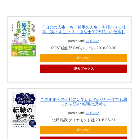
「自分の人生」も「相手の人生」も輝かせる仕
事【実はすごい! ! 「療法士(POST)」の仕事】
posted with
ヨメレバ
POST編集部 BABジャパン 2016-09-30
Amazon
楽天ブックス
このまま今の会社にいていいのか?と一度でも思
ったら読む 転職の思考法
posted with
ヨメレバ
北野 唯我 ダイヤモンド社 2018-06-21
Amazon