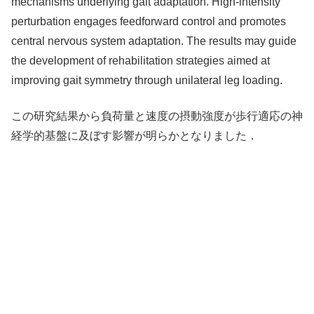
mechanisms underlying gait adaptation. High-intensity
perturbation engages feedforward control and promotes
central nervous system adaptation. The results may guide
the development of rehabilitation strategies aimed at
improving gait symmetry through unilateral leg loading.
この研究結果から負荷量と速度の摂動強度が歩行適応の神
経学的基盤に及ぼす影響が明らかとなりました．