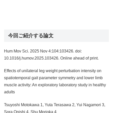
今回ご紹介する論文
Hum Mov Sci. 2025 Nov 4:104:103426. doi:
10.1016/j.humov.2025.103426. Online ahead of print.
Effects of unilateral leg weight perturbation intensity on
spatiotemporal gait parameter symmetry and lower limb
muscle activity: An exploratory laboratory study in healthy
adults
Tsuyoshi Motokawa 1, Yuta Terasawa 2, Yui Nagamori 3,
Sora Onishi 4, Shu Morioka 4