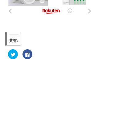
共有:
ク
F
リ
a
ッ
c
ク
e
し
b
て
o
T
o
w
k
i
で
t
共
t
有
e
す
r
る
で
に
共
は
有
ク
(
リ
新
ッ
し
ク
い
し
ウ
て
ィ
く
ン
だ