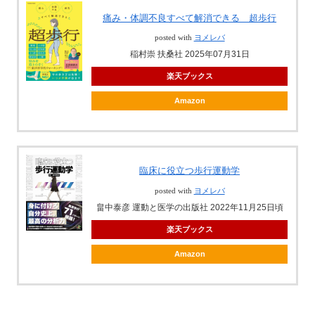
痛み・体調不良すべて解消できる 超歩行
posted with
ヨメレバ
稲村崇 扶桑社 2025年07月31日
楽天ブックス
Amazon
臨床に役立つ歩行運動学
posted with
ヨメレバ
畠中泰彦 運動と医学の出版社 2022年11月25日頃
楽天ブックス
Amazon