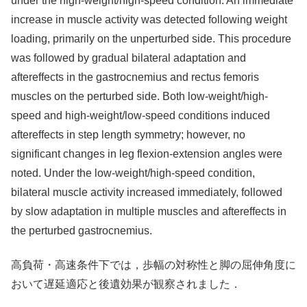
under the high-weight/high-speed condition. An immediate
increase in muscle activity was detected following weight
loading, primarily on the unperturbed side. This procedure
was followed by gradual bilateral adaptation and
aftereffects in the gastrocnemius and rectus femoris
muscles on the perturbed side. Both low-weight/high-
speed and high-weight/low-speed conditions induced
aftereffects in step length symmetry; however, no
significant changes in leg flexion-extension angles were
noted. Under the low-weight/high-speed condition,
bilateral muscle activity increased immediately, followed
by slow adaptation in multiple muscles and aftereffects in
the perturbed gastrocnemius.
高負荷・高速条件下では，歩幅の対称性と脚の屈伸角度に
おいて遅延適応と後遺効果が観察されました．