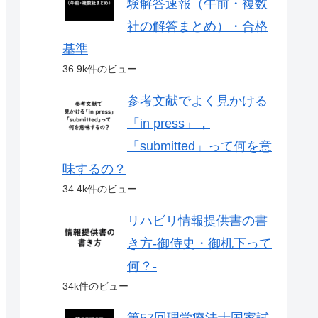
験解答速報（午前・複数
社の解答まとめ）・合格
基準
36.9k件のビュー
参考文献でよく見かける
「in press」，
「submitted」って何を意
味するの？
34.4k件のビュー
リハビリ情報提供書の書
き方-御侍史・御机下って
何？-
34k件のビュー