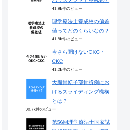
ハラスメントで懲戒処分
41.9k件のビュー
理学療法士養成校の偏差
値ってどのくらいなの？
41.8k件のビュー
今さら聞けないOKC・
CKC
41.2k件のビュー
大腿骨転子部骨折例にお
けるスライディング機構
とは？
38.7k件のビュー
第56回理学療法士国家試