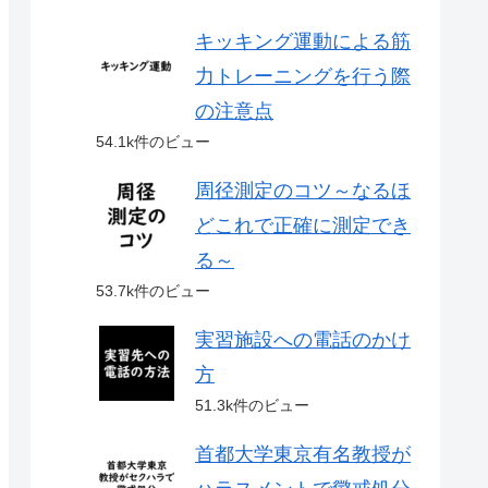
キッキング運動による筋
力トレーニングを行う際
の注意点
54.1k件のビュー
周径測定のコツ～なるほ
どこれで正確に測定でき
る～
53.7k件のビュー
実習施設への電話のかけ
方
51.3k件のビュー
首都大学東京有名教授が