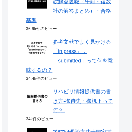
験解答速報（午前・複数
社の解答まとめ）・合格
基準
36.9k件のビュー
参考文献でよく見かける
「in press」，
「submitted」って何を意
味するの？
34.4k件のビュー
リハビリ情報提供書の書
き方-御侍史・御机下って
何？-
34k件のビュー