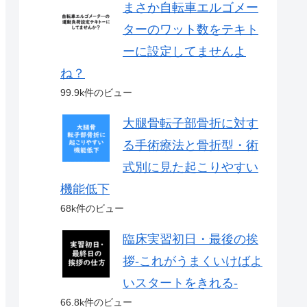
まさか自転車エルゴメー
ターのワット数をテキト
ーに設定してませんよ
ね？
99.9k件のビュー
大腿骨転子部骨折に対す
る手術療法と骨折型・術
式別に見た起こりやすい
機能低下
68k件のビュー
臨床実習初日・最後の挨
拶-これがうまくいけばよ
いスタートをきれる-
66.8k件のビュー