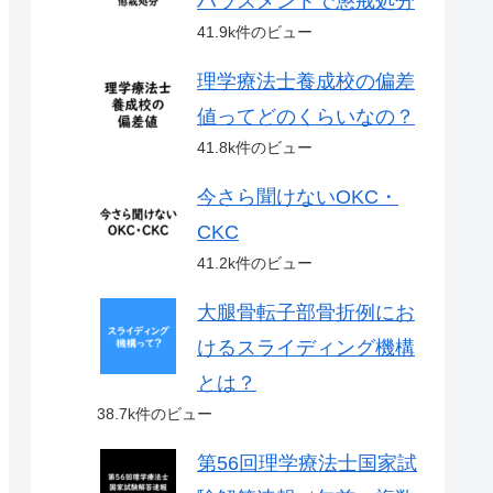
ハラスメントで懲戒処分
41.9k件のビュー
理学療法士養成校の偏差
値ってどのくらいなの？
41.8k件のビュー
今さら聞けないOKC・
CKC
41.2k件のビュー
大腿骨転子部骨折例にお
けるスライディング機構
とは？
38.7k件のビュー
第56回理学療法士国家試