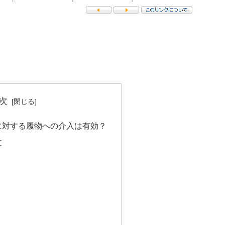
次
に対する履物への介入は有効？
文