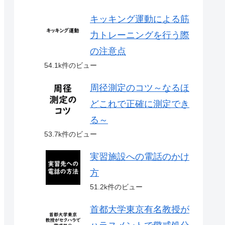
キッキング運動による筋
力トレーニングを行う際
の注意点
54.1k件のビュー
周径測定のコツ～なるほ
どこれで正確に測定でき
る～
53.7k件のビュー
実習施設への電話のかけ
方
51.2k件のビュー
首都大学東京有名教授が