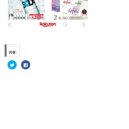
共有:
ク
F
リ
a
ッ
c
ク
e
し
b
て
o
T
o
w
k
i
で
t
共
t
有
e
す
r
る
で
に
共
は
有
ク
(
リ
新
ッ
し
ク