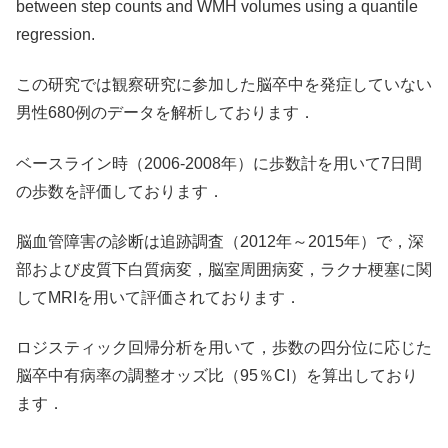
between step counts and WMH volumes using a quantile
regression.
この研究では観察研究に参加した脳卒中を発症していない
男性680例のデータを解析しております．
ベースライン時（2006-2008年）に歩数計を用いて7日間
の歩数を評価しております．
脳血管障害の診断は追跡調査（2012年～2015年）で，深
部および皮質下白質病変，脳室周囲病変，ラクナ梗塞に関
してMRIを用いて評価されております．
ロジスティック回帰分析を用いて，歩数の四分位に応じた
脳卒中有病率の調整オッズ比（95％CI）を算出しており
ます．