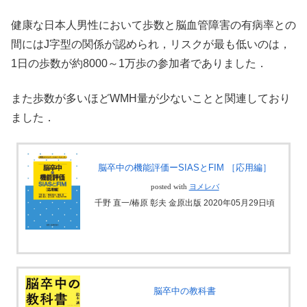
健康な日本人男性において歩数と脳血管障害の有病率との
間にはJ字型の関係が認められ，リスクが最も低いのは，
1日の歩数が約8000～1万歩の参加者でありました．
また歩数が多いほどWMH量が少ないことと関連しており
ました．
脳卒中の機能評価ーSIASとFIM ［応用編］
posted with
ヨメレバ
千野 直一/椿原 彰夫 金原出版 2020年05月29日頃
脳卒中の教科書