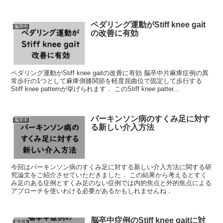
ペダリング運動がStiff knee gait
脳卒中
の改善に有効
ペダリング運動がStiff knee gaitの改善に有効 脳卒中片麻痺症例の異
常歩行の1つとして麻痺側膝関節を軽度屈曲位で固定して歩行する
Stiff knee patternが挙げられます． このStiff knee patter...
パーキンソン病のすくみ足に対す
脳卒中
る新しい介入方法
今回はパーキンソン病のすくみ足に対する新しい介入方法に関する研
究論文をご紹介させていただきました． この結果から考えるとすく
み足のある症例とすくみ足のない症例では内的焦点と外的焦点による
アプローチを使いわける必要があるかもしれませんね．
脳卒中症例のStiff knee gaitに対
脳卒中