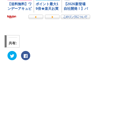
共有:
ク
F
リ
a
ッ
c
ク
e
し
b
て
o
T
o
w
k
i
で
t
共
t
有
e
す
r
る
で
に
共
は
有
ク
(
リ
新
ッ
し
ク
い
し
ウ
て
ィ
く