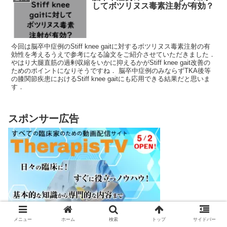
してボツリヌス毒素注射が有効？
今回は脳卒中症例のStiff knee gaitに対するボツリヌス毒素注射の有
効性を考えるうえで参考になる論文をご紹介させていただきました．
やはり大腿直筋の過剰収縮をいかに抑えるかがStiff knee gait改善の
ためのポイントになりそうですね． 脳卒中症例のみならずTKA後等
の膝関節疾患におけるStiff knee gaitにも応用できる結果だと思いま
す．
スポンサー広告
メニュー
ホーム
検索
トップ
サイドバー