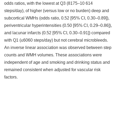
odds ratios, with the lowest at Q3 (8175–10 614
steps/day), of higher (versus low or no burden) deep and
subcortical WMHs (odds ratio, 0.52 [95% CI, 0.30–0.89]),
periventricular hyperintensities (0.50 [95% CI, 0.29–0.86]),
and lacunar infarcts (0.52 [95% CI, 0.30–0.91]) compared
with Q1 (≤6060 steps/day) but not cerebral microbleeds.
An inverse linear association was observed between step
counts and WMH volumes. These associations were
independent of age and smoking and drinking status and
remained consistent when adjusted for vascular risk
factors.