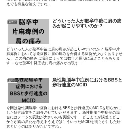
えでも有益な論文ですね．
どういった人が脳卒中後に肩の痛
脳卒中
みが起こりやすいのか？
どういった人が脳卒中後に肩の痛みが起こりやすいのか？ 脳卒中片
麻痺例においては発症後に肩の痛みを合併する症例が少なくありませ
ん． この肩の痛みは場合によっては数年と長期に及ぶこともありま
す． なぜ脳卒中発症後に肩の痛みが出現す...
急性期脳卒中症例におけるBBSと
脳卒中
歩行速度のMCID
今回は急性期脳卒中症例におけるBBSと歩行速度のMCIDを明らかに
した研究論文をご紹介させていただきます． 急性期脳卒中症例の場
合にはデータの変動が大きいのも実際です． どこまでが誤差でどこ
からが真の変化を考えるうえではこういったMCIDを明らかにした研
究というのはありがたいですね．