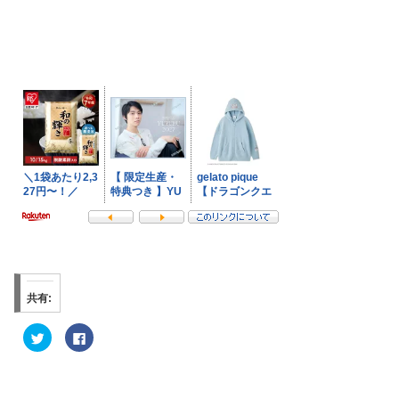
共有:
ク
F
リ
a
ッ
c
ク
e
し
b
て
o
T
o