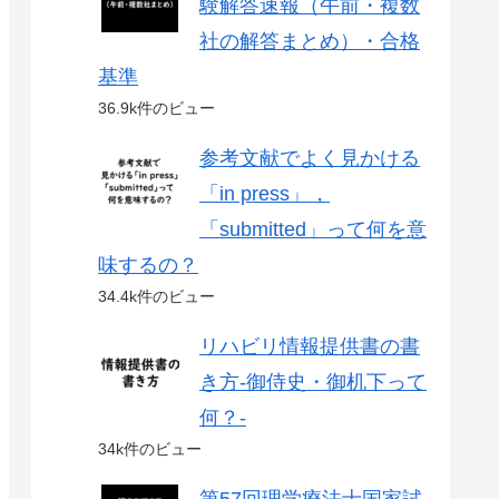
験解答速報（午前・複数
社の解答まとめ）・合格
基準
36.9k件のビュー
参考文献でよく見かける
「in press」，
「submitted」って何を意
味するの？
34.4k件のビュー
リハビリ情報提供書の書
き方-御侍史・御机下って
何？-
34k件のビュー