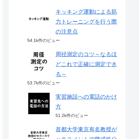
キッキング運動による筋
力トレーニングを行う際
の注意点
54.1k件のビュー
周径測定のコツ～なるほ
どこれで正確に測定でき
る～
53.7k件のビュー
実習施設への電話のかけ
方
51.2k件のビュー
首都大学東京有名教授が