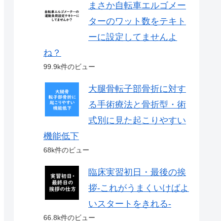
まさか自転車エルゴメー
ターのワット数をテキト
ーに設定してませんよ
ね？
99.9k件のビュー
大腿骨転子部骨折に対す
る手術療法と骨折型・術
式別に見た起こりやすい
機能低下
68k件のビュー
臨床実習初日・最後の挨
拶-これがうまくいけばよ
いスタートをきれる-
66.8k件のビュー