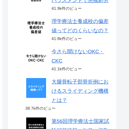
ハラスメントで懲戒処分
41.9k件のビュー
理学療法士養成校の偏差
値ってどのくらいなの？
41.8k件のビュー
今さら聞けないOKC・
CKC
41.1k件のビュー
大腿骨転子部骨折例にお
けるスライディング機構
とは？
38.7k件のビュー
第56回理学療法士国家試