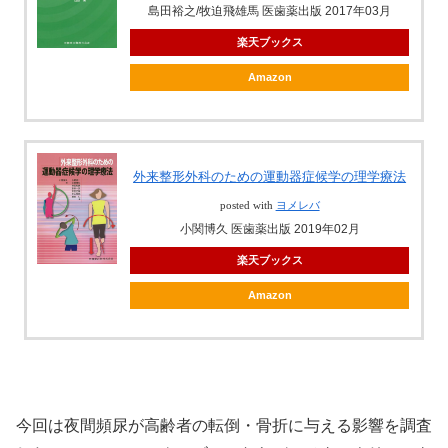
島田裕之/牧迫飛雄馬 医歯薬出版 2017年03月
楽天ブックス
Amazon
外来整形外科のための運動器症候学の理学療法
posted with
ヨメレバ
小関博久 医歯薬出版 2019年02月
楽天ブックス
Amazon
今回は夜間頻尿が高齢者の転倒・骨折に与える影響を調査