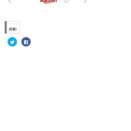
共有:
ク
F
リ
a
ッ
c
ク
e
し
b
て
o
T
o
w
k
i
で
t
共
t
有
e
す
r
る
で
に
共
は
有
ク
(
リ
新
ッ
し
ク
い
し
ウ
て
ィ
く
ン
だ
ド
さ
ウ
い
で
(