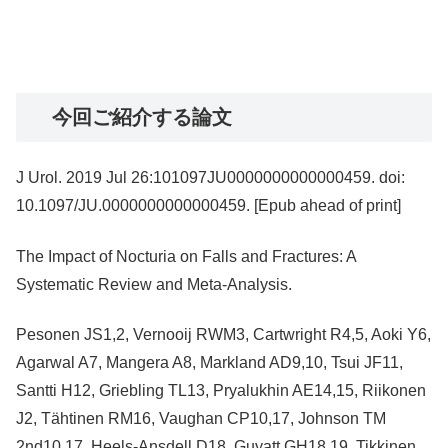
今回ご紹介する論文
J Urol. 2019 Jul 26:101097JU0000000000000459. doi:
10.1097/JU.0000000000000459. [Epub ahead of print]
The Impact of Nocturia on Falls and Fractures: A
Systematic Review and Meta-Analysis.
Pesonen JS1,2, Vernooij RWM3, Cartwright R4,5, Aoki Y6,
Agarwal A7, Mangera A8, Markland AD9,10, Tsui JF11,
Santti H12, Griebling TL13, Pryalukhin AE14,15, Riikonen
J2, Tähtinen RM16, Vaughan CP10,17, Johnson TM
2nd10,17, Heels-Ansdell D18, Guyatt GH18,19, Tikkinen