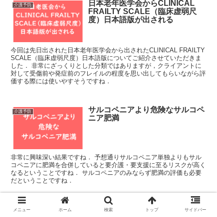
日本老年医学会からCLINICAL
介護予防
FRAILTY SCALE（臨床虚弱尺
度）日本語版が出される
今回は先日出された日本老年医学会から出されたCLINICAL FRAILTY
SCALE（臨床虚弱尺度）日本語版についてご紹介させていただきま
した． 非常にざっくりとした分類ではありますが，クライアントに
対して受傷前や発症前のフレイルの程度を思い出してもらいながら評
価する際には使いやすそうですね．
サルコペニアより危険なサルコペ
介護予防
ニア肥満
非常に興味深い結果ですね． 予想通りサルコペニア単独よりもサル
コペニアに肥満を合併していると要介護・要支援に至るリスクが高く
なるということですね． サルコペニアのみならず肥満の評価も必要
だということですね．
訪問看護ステーションのリハビリ
メニュー
ホーム
検索
トップ
サイドバー
介護予防