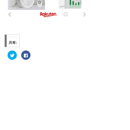
共有:
ク
F
リ
a
ッ
c
ク
e
し
b
て
o
T
o
w
k
i
で
t
共
t
有
e
す
r
る
で
に
共
は
有
ク
(
リ
新
ッ
し
ク
い
し
ウ
て
ィ
く