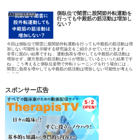
側臥位で闇雲に股関節外転運動を
人工股関節全置換術
行っても中殿筋の筋活動は増加し
ない？
今回は側臥位で闇雲に股関節外転運動を行っても中殿筋の筋活動は増
加しない可能性を示唆する研究論文をご紹介させていただきます．
非常に面白い結果ですね． 運動負荷を増やしても中殿筋の筋活動は
増加せず，腰方形筋の筋活動ばかりが増加しているといった結果です
ね． こう考えると側臥位姿勢で外転トレーニングを行う場合には，
闇雲に負荷を増やしても中殿筋の筋活動は増加しない可能性が考えら
れます．
スポンサー広告