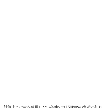
計算上では杖を使用しない条件では150kgwの負荷が加わ