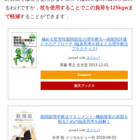
るわけですが，
杖を使用することでこの負荷を125kgwま
で軽減
することができます．
極める変形性股関節症の理学療法―病期別評価
とそのアプローチ (臨床思考を踏まえる理学療法
プラクティス)
posted with
ヨメレバ
斉藤 秀之 文光堂 2013-12-01
Amazon
楽天ブックス
股関節理学療法マネジメント−機能障害の原因を
探るための臨床思考を紐解く
posted with
ヨメレバ
永井 聡 メジカルビュー社 2018-09-03