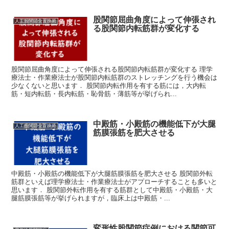
股関節屈曲角度によって伸張され
人工股関節全置換術
る股関節内転筋群が変化する
股関節屈曲角度によって伸張される股関節内転筋群が変化する 理学
療法士・作業療法士が股関節内転筋群のストレッチングを行う機会は
少なくないと思います． 股関節内転作用を有する筋には，大内転
筋・短内転筋・長内転筋・恥骨筋・薄筋等が挙げられ...
中殿筋・小殿筋の機能低下が大腿
人工股関節全置換術
筋膜張筋を肥大させる
中殿筋・小殿筋の機能低下が大腿筋膜張筋を肥大させる 股関節外転
筋群といえば理学療法士・作業療法士がアプローチすることも多いと
思います． 股関節外転作用を有する筋群として中殿筋・小殿筋・大
腿筋膜張筋等が挙げられますが，臨床上は中殿筋・...
変形性股関節症例における関節可