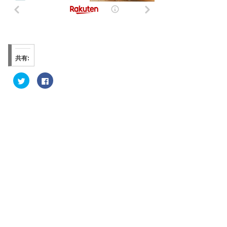
共有:
ク
F
リ
a
ッ
c
ク
e
し
b
て
o
T
o
w
k
i
で
t
共
t
有
e
す
r
る
で
に
共
は
有
ク
(
リ
新
ッ
し
ク
い
し
ウ
て
ィ
く
ン
だ
ド
さ
ウ
い