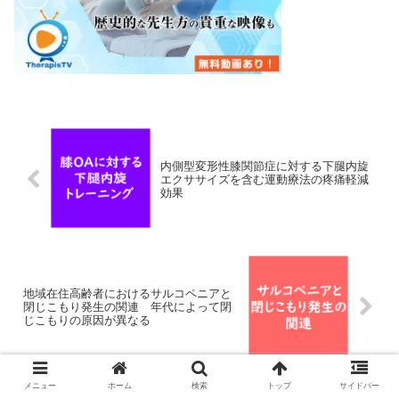
内側型変形性膝関節症に対する下腿内旋
エクササイズを含む運動療法の疼痛軽減
効果
地域在住高齢者におけるサルコペニアと
閉じこもり発生の関連 年代によって閉
じこもりの原因が異なる
メニュー
ホーム
検索
トップ
サイドバー