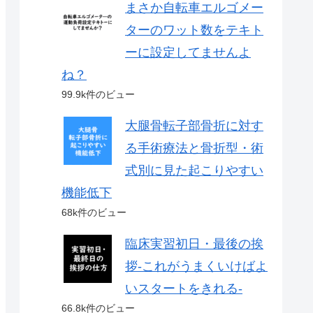
まさか自転車エルゴメー
ターのワット数をテキト
ーに設定してませんよ
ね？
99.9k件のビュー
大腿骨転子部骨折に対す
る手術療法と骨折型・術
式別に見た起こりやすい
機能低下
68k件のビュー
臨床実習初日・最後の挨
拶-これがうまくいけばよ
いスタートをきれる-
66.8k件のビュー