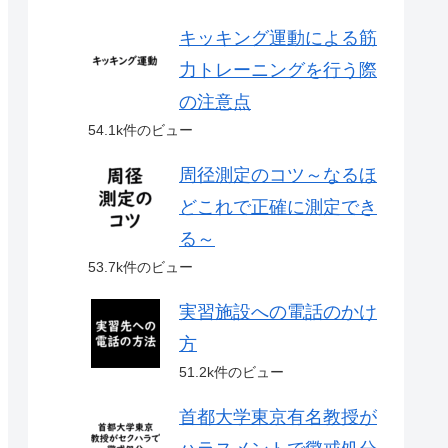
キッキング運動による筋
力トレーニングを行う際
の注意点
54.1k件のビュー
周径測定のコツ～なるほ
どこれで正確に測定でき
る～
53.7k件のビュー
実習施設への電話のかけ
方
51.2k件のビュー
首都大学東京有名教授が