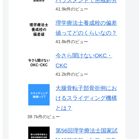
ハラスメントで懲戒処分
41.9k件のビュー
理学療法士養成校の偏差
値ってどのくらいなの？
41.8k件のビュー
今さら聞けないOKC・
CKC
41.2k件のビュー
大腿骨転子部骨折例にお
けるスライディング機構
とは？
38.7k件のビュー
第56回理学療法士国家試