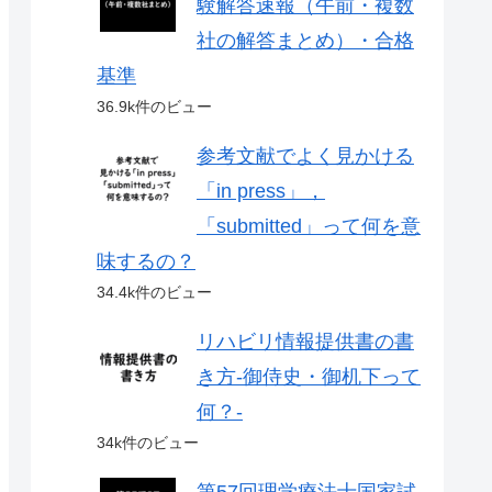
験解答速報（午前・複数
社の解答まとめ）・合格
基準
36.9k件のビュー
参考文献でよく見かける
「in press」，
「submitted」って何を意
味するの？
34.4k件のビュー
リハビリ情報提供書の書
き方-御侍史・御机下って
何？-
34k件のビュー