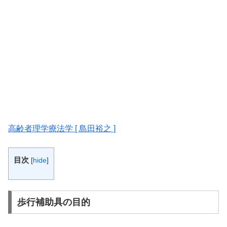
高齢者理学療法学 [ 島田裕之 ]
目次
[
hide
]
歩行補助具の目的