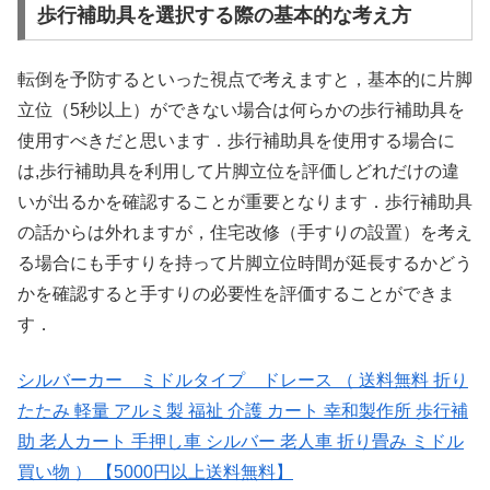
歩行補助具を選択する際の基本的な考え方
転倒を予防するといった視点で考えますと，基本的に片脚
立位（5秒以上）ができない場合は何らかの歩行補助具を
使用すべきだと思います．歩行補助具を使用する場合に
は,歩行補助具を利用して片脚立位を評価しどれだけの違
いが出るかを確認することが重要となります．歩行補助具
の話からは外れますが，住宅改修（手すりの設置）を考え
る場合にも手すりを持って片脚立位時間が延長するかどう
かを確認すると手すりの必要性を評価することができま
す．
シルバーカー ミドルタイプ ドレース （ 送料無料 折り
たたみ 軽量 アルミ製 福祉 介護 カート 幸和製作所 歩行補
助 老人カート 手押し車 シルバー 老人車 折り畳み ミドル
買い物 ） 【5000円以上送料無料】