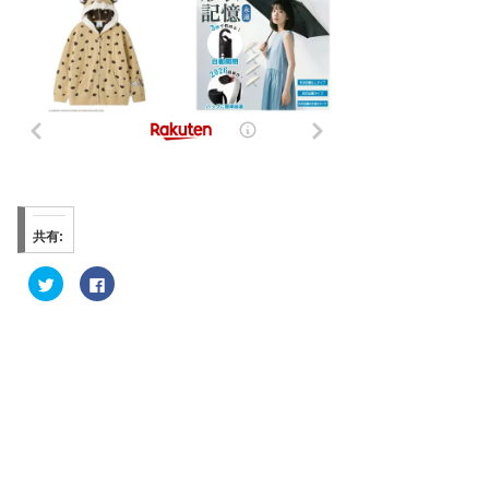
共有:
ク
F
リ
a
ッ
c
ク
e
し
b
て
o
T
o
w
k
i
で
t
共
t
有
e
す
r
る
で
に
共
は
有
ク