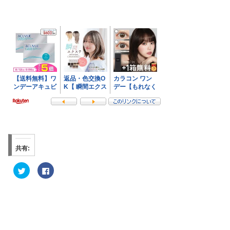
共有:
ク
F
リ
a
ッ
c
ク
e
し
b
て
o
T
o
w
k
i
で
t
共