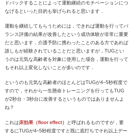
ドバックすることによって運動継続のモチベーションにつ
なげるといった目的も挙げられると思います．
運動を継続してもらうためには，できれば運動を行ってバ
ランス評価の結果が改善したという成功体験が非常に重要
だと思います．介護予防に携わったことのある方であれば
誰しもが経験されていることだと思いますが，TUGとい
うのは元気な高齢者を対象に使用した場合，運動を行って
もそれ以上変化しないことが多いのです．
というのも元気な高齢者のほとんどはTUGが4~5秒程度で
すので，それから一生懸命トレーニングを行ってもTUG
が2秒台・3秒台に改善するというものではありませんよ
ね？
これは
床効果（floor effect）
と呼ばれるものですが，要
するにTUGが4~5秒程度ですと既に底打ちでそれ以上デー