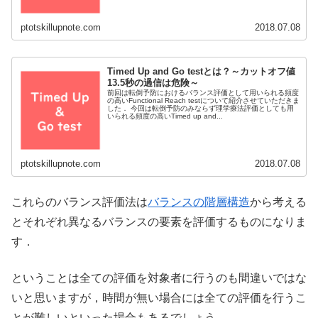
ptotskillupnote.com
2018.07.08
Timed Up and Go testとは？～カットオフ値
13.5秒の過信は危険～
前回は転倒予防におけるバランス評価として用いられる頻度
の高いFunctional Reach testについて紹介させていただきま
した． 今回は転倒予防のみならず理学療法評価としても用
いられる頻度の高いTimed up and...
ptotskillupnote.com
2018.07.08
これらのバランス評価法は
バランスの階層構造
から考える
とそれぞれ異なるバランスの要素を評価するものになりま
す．
ということは全ての評価を対象者に行うのも間違いではな
いと思いますが，時間が無い場合には全ての評価を行うこ
とが難しいといった場合もあるでしょう．