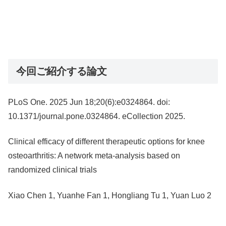
今回ご紹介する論文
PLoS One. 2025 Jun 18;20(6):e0324864. doi:
10.1371/journal.pone.0324864. eCollection 2025.
Clinical efficacy of different therapeutic options for knee
osteoarthritis: A network meta-analysis based on
randomized clinical trials
Xiao Chen 1, Yuanhe Fan 1, Hongliang Tu 1, Yuan Luo 2