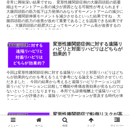
非常に興味深い結果ですね． 変形性膝関節症例の大腿四頭筋の筋萎
縮はモーメントアーム長の減少が原因となる可能性が考えられます．
大腿四頭筋の筋力低下は力発揮のみならずモーメントアームの減少に
よって膝関節伸展モーメントを減少させるといった結果ですね． 大
腿四頭筋の筋力の改善が改めて重要であることを認識できる結果です
ね． 大腿四頭筋の筋肥大によってモーメントアーム長が改善するの
かどうかも気になるところですね．
変形性膝関節症例に対する遠隔リ
変形性膝関節症
ハビリと対面リハビリはどちらが
効果的？
今回は変形性膝関節症例に対する遠隔リハビリと対面リハビリはどち
らが効果的なのかを考えるうえで参考になる論文をご紹介させていた
だきました． 今回の結果から考えると遠隔リハビリテーションは対
面リハビリテーションに比較して機能や疼痛改善効果が劣るものでは
ないということになりますね． 本邦でも診療報酬上で遠隔リハビリ
テーションが評価され，遠隔リハビリテーションが普及する時代が来
るのでしょうか？
変形性膝関節症で転倒リスクが高
変形性膝関節症
くなる？
メニュー
ホーム
検索
トップ
サイドバー