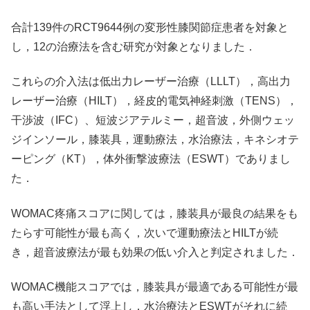
合計139件のRCT9644例の変形性膝関節症患者を対象と
し，12の治療法を含む研究が対象となりました．
これらの介入法は低出力レーザー治療（LLLT），高出力
レーザー治療（HILT），経皮的電気神経刺激（TENS），
干渉波（IFC）、短波ジアテルミー，超音波，外側ウェッ
ジインソール，膝装具，運動療法，水治療法，キネシオテ
ーピング（KT），体外衝撃波療法（ESWT）でありまし
た．
WOMAC疼痛スコアに関しては，膝装具が最良の結果をも
たらす可能性が最も高く，次いで運動療法とHILTが続
き，超音波療法が最も効果の低い介入と判定されました．
WOMAC機能スコアでは，膝装具が最適である可能性が最
も高い手法として浮上し，水治療法とESWTがそれに続