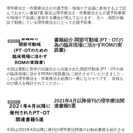
理学療法士・作業療法士が介護予防・地域ケア会議に参加する上で読
んでおきたい書籍7選 最近は理学療法士・作業療法士も介護予防事業
や地域ケア会議に参加する機会が増えております． 元々，病院や施
設で勤務している理学療法士にとって介護予防事...
書籍紹介-関節可動域 (PT・OTの
書籍紹介
為の臨床現場に活かすROMの実
践書)-
今回は運動と医学の出版社から出版された関節可動域 (PT・OTの為
の臨床現場に活かすROMの実践書)をご紹介させていただきました．
これは理学療法士・作業療法士必携の一冊になりそうです． 皆様も
ぜひ購入を検討されてください．
2021年4月以降発刊の理学療法関
書籍紹介
連書籍5選
今回は2021年4月以降に発刊の理学療法関連のお勧め書籍を紹介させ