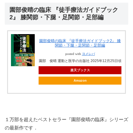
園部俊晴の臨床 『徒手療法ガイドブック
2』 膝関節・下腿・足関節・足部編
園部俊晴の臨床 『徒手療法ガイドブック2』 膝
関節・下腿・足関節・足部編
posted with
ヨメレバ
園部 俊晴 運動と医学の出版社 2025年12月25日頃
楽天ブックス
Amazon
１万部を超えたベストセラー『園部俊晴の臨床』シリーズ
の最新作です．