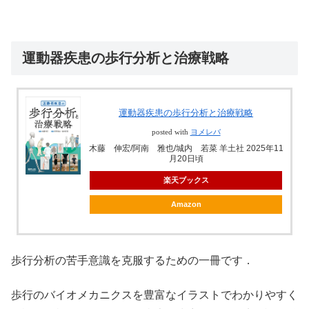
運動器疾患の歩行分析と治療戦略
運動器疾患の歩行分析と治療戦略
posted with
ヨメレバ
木藤 伸宏/阿南 雅也/城内 若菜 羊土社 2025年11
月20日頃
楽天ブックス
Amazon
歩行分析の苦手意識を克服するための一冊です．
歩行のバイオメカニクスを豊富なイラストでわかりやすく