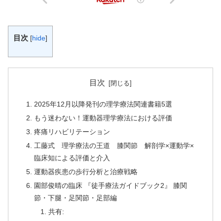
目次
[
hide
]
目次
2025年12月以降発刊の理学療法関連書籍5選
もう迷わない！運動器理学療法における評価
疼痛リハビリテーション
工藤式 理学療法の王道 膝関節 解剖学×運動学×
臨床知による評価と介⼊
運動器疾患の歩行分析と治療戦略
園部俊晴の臨床 『徒手療法ガイドブック2』 膝関
節・下腿・足関節・足部編
共有: