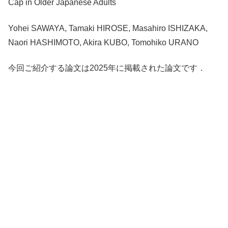
Cap in Older Japanese Adults
Yohei SAWAYA, Tamaki HIROSE, Masahiro ISHIZAKA,
Naori HASHIMOTO, Akira KUBO, Tomohiko URANO
今回ご紹介する論文は2025年に掲載された論文です．