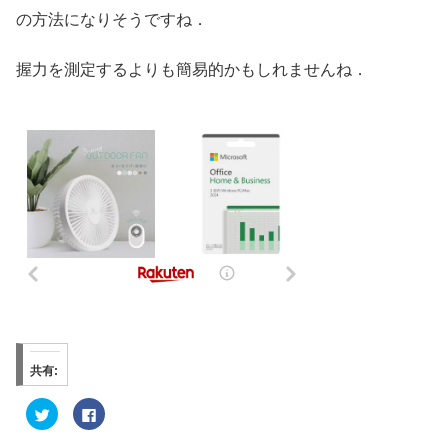
の方法になりそうですね．
握力を測定するよりも簡易的かもしれませんね．
共有:
ク
F
リ
a
ッ
c
ク
e