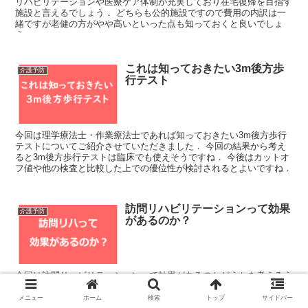
リハビリテーションや医療ケア体制が充実しており在宅復帰を目指す
施設と言えるでしょう． どちらも公的施設ですので費用の内訳は一
緒ですが老健の方がやや高いといった点も知っておくと良いでしょ
う．
これは知っておきたい3m後方歩
介護予防
行テスト
今回は理学療法士・作業療法士であれば知っておきたい3m後方歩行
テストについてご紹介させていただきました． 今回の結果から考え
ると3m後方歩行テストは臨床でも使えそうですね． 今後はカットオ
フ値や他の検査と比較した上での優位性が検討されるとよいですね．
訪問リハビリテーションって効果
介護予防
があるのか？
今回は訪問リハビリテーションって効果があるのかどうかを考えるう
えで参考になる論文をご紹介させていただきました． 今回の結果か
ら考えると訪問リハビリテーションは有効ということになりますね．
メニュー
ホーム
検索
トップ
サイドバー