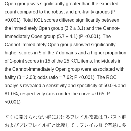
Open group was significantly greater than the expected
count compared to the robust and pre-frailty groups (P
<0.001). Total KCL scores differed significantly between
the Immediately Open group (3.2 ± 3.1) and the Cannot-
Immediately Open group (5.7 ± 4.1) (P <0.001). The
Cannot-Immediately Open group showed significantly
higher scores in 5 of the 7 domains and a higher proportion
of 1-point scores in 15 of the 25 KCL items. Individuals in
the Cannot-Immediately Open group were associated with
frailty (β = 2.03; odds ratio = 7.62; P <0.001). The ROC
analysis revealed a sensitivity and specificity of 50.0% and
81.0%, respectively (area under the curve = 0.65; P
<0.001).
すぐに開けられない群におけるフレイル指数はロバスト群
およびプレフレイル群と比較して，フレイル群で有意に多