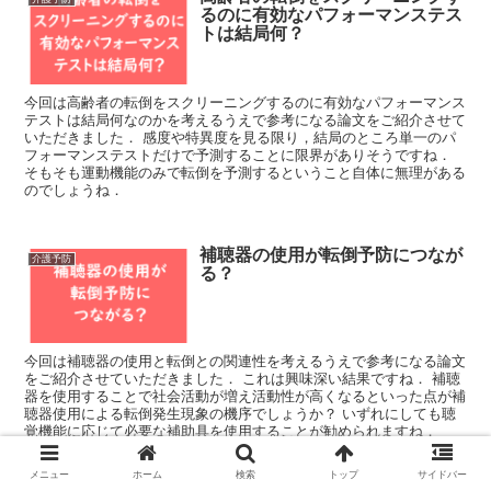
るのに有効なパフォーマンステス
トは結局何？
今回は高齢者の転倒をスクリーニングするのに有効なパフォーマンス
テストは結局何なのかを考えるうえで参考になる論文をご紹介させて
いただきました． 感度や特異度を見る限り，結局のところ単一のパ
フォーマンステストだけで予測することに限界がありそうですね．
そもそも運動機能のみで転倒を予測するということ自体に無理がある
のでしょうね．
補聴器の使用が転倒予防につなが
介護予防
る？
今回は補聴器の使用と転倒との関連性を考えるうえで参考になる論文
をご紹介させていただきました． これは興味深い結果ですね． 補聴
器を使用することで社会活動が増え活動性が高くなるといった点が補
聴器使用による転倒発生現象の機序でしょうか？ いずれにしても聴
覚機能に応じて必要な補助具を使用することが勧められますね．
メニュー
ホーム
検索
トップ
サイドバー