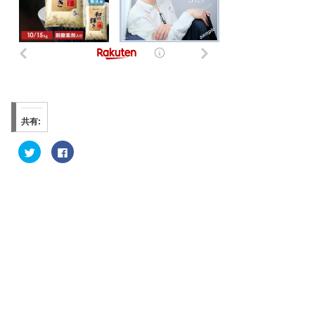
共有:
ク
F
リ
a
ッ
c
ク
e
し
b
て
o
T
o
w
k
i
で
t
共
t
有
e
す
r
る
で
に
共
は
有
ク
(
リ
新
ッ
し
ク
い
し