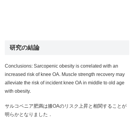
研究の結論
Conclusions: Sarcopenic obesity is correlated with an
increased risk of knee OA. Muscle strength recovery may
alleviate the risk of incident knee OA in middle to old age
with obesity.
サルコペニア肥満は膝OAのリスク上昇と相関することが
明らかとなりました．