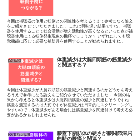
今回は補聴器の使用と転倒との関連性を考えるうえで参考になる論文
をご紹介させていただきました． これは興味深い結果ですね． 補聴
器を使用することで社会活動が増え活動性が高くなるといった点が補
聴器使用による転倒発生現象の機序でしょうか？ いずれにしても聴
覚機能に応じて必要な補助具を使用することが勧められますね．
体重減少は大腿四頭筋の筋量減少
介護予防
と関連する？
今回は体重減少が大腿四頭筋の筋量減少と関連するのかどうかを考え
るうえで参考になる論文をご紹介させていただきました． 今回の結
果から考えると体重減少は大腿四頭筋量の減少と関連しそうですね．
筋量を測定するのは大変ですが体重減少は日常的にスクリーニングし
やすいので，体重減少がある場合には筋量減少を関連付けて考える必
要があるかもしれませんね．
膝蓋下脂肪体の硬さが膝関節深屈
変形性膝関節症
曲時の膝痛と関連？