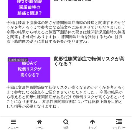
今回は膝蓋下脂肪体の硬さが膝関節深屈曲時の膝痛と関連するのかど
うかを考えるうえで参考になる論文をご紹介させていただきました．
今回の結果から考えると膝蓋下脂肪体の硬さは膝関節深屈曲時の膝痛
と関連する可能性ありますね． 膝関節深屈曲を獲得するためには膝
蓋下脂肪体の硬さに着目する必要がありますね．
変形性膝関節症で転倒リスクが高
変形性膝関節症
くなる？
今回は変形性膝関節症で転倒リスクが高くなるのかどうかを考えるう
えで参考になる論文をご紹介させていただきました． 今回の結果か
ら考えると変形性膝関節症があるだけで転倒リスクが高くなるという
ことになりますね． 変形性膝関節症例については転倒予防を目的と
した指導が必要となりますね．
スポンサー広告
メニュー
ホーム
検索
トップ
サイドバー