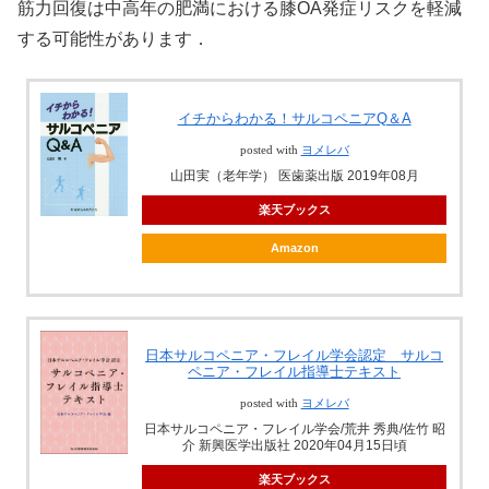
筋力回復は中高年の肥満における膝OA発症リスクを軽減
する可能性があります．
イチからわかる！サルコペニアQ＆A
posted with
ヨメレバ
山田実（老年学） 医歯薬出版 2019年08月
楽天ブックス
Amazon
日本サルコペニア・フレイル学会認定 サルコ
ペニア・フレイル指導士テキスト
posted with
ヨメレバ
日本サルコペニア・フレイル学会/荒井 秀典/佐竹 昭
介 新興医学出版社 2020年04月15日頃
楽天ブックス