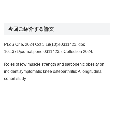
今回ご紹介する論文
PLoS One. 2024 Oct 3;19(10):e0311423. doi:
10.1371/journal.pone.0311423. eCollection 2024.
Roles of low muscle strength and sarcopenic obesity on
incident symptomatic knee osteoarthritis: A longitudinal
cohort study