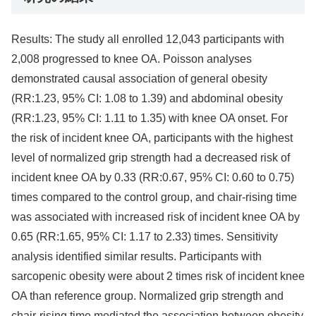
Results: The study all enrolled 12,043 participants with
2,008 progressed to knee OA. Poisson analyses
demonstrated causal association of general obesity
(RR:1.23, 95% CI: 1.08 to 1.39) and abdominal obesity
(RR:1.23, 95% CI: 1.11 to 1.35) with knee OA onset. For
the risk of incident knee OA, participants with the highest
level of normalized grip strength had a decreased risk of
incident knee OA by 0.33 (RR:0.67, 95% CI: 0.60 to 0.75)
times compared to the control group, and chair-rising time
was associated with increased risk of incident knee OA by
0.65 (RR:1.65, 95% CI: 1.17 to 2.33) times. Sensitivity
analysis identified similar results. Participants with
sarcopenic obesity were about 2 times risk of incident knee
OA than reference group. Normalized grip strength and
chair-rising time mediated the association between obesity