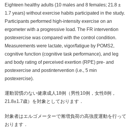
Eighteen healthy adults (10 males and 8 females; 21.8 ±
1.7 years) without exercise habits participated in the study.
Participants performed high-intensity exercise on an
ergometer with a progressive load. The FR intervention
postexercise was compared with the control condition.
Measurements were lactate, vigor/fatigue by POMS2,
cognitive function (cognitive task performance), and leg
and body rating of perceived exertion (RPE) pre- and
postexercise and postintervention (i.e., 5 min
postexercise).
運動習慣のない健康成人18例（男性10例，女性8例，
21.8±1.7歳）を対象としております．
対象者はエルゴメーターで漸増負荷の高強度運動を行って
おります．