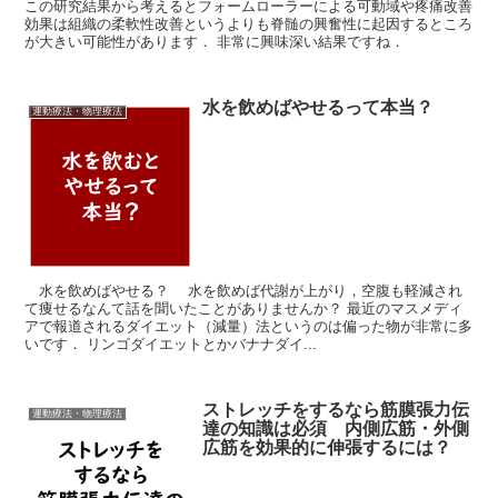
この研究結果から考えるとフォームローラーによる可動域や疼痛改善
効果は組織の柔軟性改善というよりも脊髄の興奮性に起因するところ
が大きい可能性があります． 非常に興味深い結果ですね．
水を飲めばやせるって本当？
運動療法・物理療法
水を飲めばやせる？ 水を飲めば代謝が上がり，空腹も軽減され
て痩せるなんて話を聞いたことがありませんか？ 最近のマスメディ
アで報道されるダイエット（減量）法というのは偏った物が非常に多
いです． リンゴダイエットとかバナナダイ...
ストレッチをするなら筋膜張力伝
運動療法・物理療法
達の知識は必須 内側広筋・外側
広筋を効果的に伸張するには？