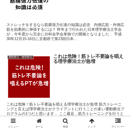
ストレッチをするなら筋膜張力伝達の知識は必須 内側広筋・外側広
筋を効果的に伸張するには？ 昨年まで行われた日本理学療法士学会
が，今年度から完全に分科会学会単独での開催となりました． 平成
30年12月15-16日に京都府で第23回日本...
これは危険！筋トレ不要論を唱え
運動療法・物理療法
る理学療法士が急増
これは危険！筋トレ不要論を唱える理学療法士が急増 筋力トレーニ
ングと言えば理学療法士がクライアントに行うことの多い運動療法プ
ログラムの1つだと思います． ここ最近，筋力トレーニングを行うと
筋の緊張や硬度が増し疼痛の原因となるとか，筋...
メニュー
ホーム
検索
トップ
サイドバー