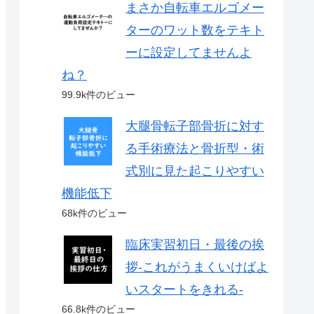
まさか自転車エルゴメー
ターのワット数をテキト
ーに設定してませんよ
ね？
99.9k件のビュー
大腿骨転子部骨折に対す
る手術療法と骨折型・術
式別に見た起こりやすい
機能低下
68k件のビュー
臨床実習初日・最後の挨
拶-これがうまくいけばよ
いスタートをきれる-
66.8k件のビュー