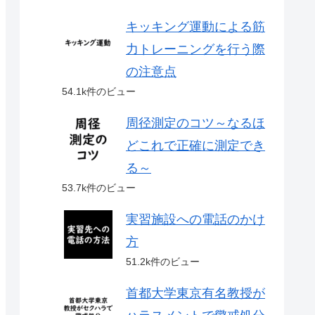
キッキング運動による筋
力トレーニングを行う際
の注意点
54.1k件のビュー
周径測定のコツ～なるほ
どこれで正確に測定でき
る～
53.7k件のビュー
実習施設への電話のかけ
方
51.2k件のビュー
首都大学東京有名教授が