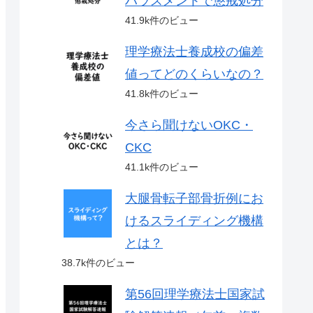
ハラスメントで懲戒処分
41.9k件のビュー
理学療法士養成校の偏差
値ってどのくらいなの？
41.8k件のビュー
今さら聞けないOKC・
CKC
41.1k件のビュー
大腿骨転子部骨折例にお
けるスライディング機構
とは？
38.7k件のビュー
第56回理学療法士国家試