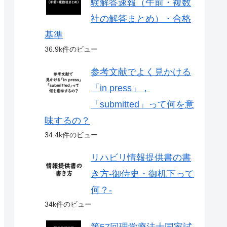
験解答速報（午前・複数
社の解答まとめ）・合格
基準
36.9k件のビュー
参考文献でよく見かける
「in press」，
「submitted」って何を意
味するの？
34.4k件のビュー
リハビリ情報提供書の書
き方-御侍史・御机下って
何？-
34k件のビュー