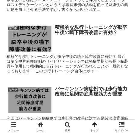
ロスエデュケーションというのは非麻痺側の活動を使って麻痺側の筋
活動を向上させる手法ですが，古くから用いられて...
積極的な歩行トレーニングが脳卒
脳卒中
中後の嚥下障害改善に有効？
積極的な歩行トレーニングが脳卒中後の嚥下障害改善に有効？ 最近
は脳卒中片麻痺症例のリハビリテーションでは発症早期から長下肢装
具を使用して積極的に歩行トレーニングが行われることが一般的とな
っております． この歩行トレーニング自体はガイ...
パーキンソン病症例では歩行能力
脳卒中
改善に足関節底背屈筋力が重要
今回はパーキンソン病症例では歩行能力改善に対する足関節底背屈筋
力トレーニングの有用性を検討した論文をご紹介させていただきまし
た． 今回の結果から歩行能力改善に対する足関節底背屈筋力トレー
メニュー
ホーム
検索
トップ
サイドバー
ニングは有効だと考えられますね．