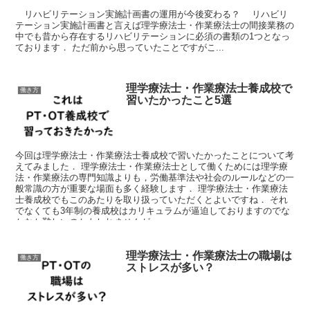
リハビリテーション実施計画書の運用が今後変わる？ リハビリ
テーション実施計画書と言えば理学療法士・作業療法士の間接業務の
中でも昔から存在するリハビリテーションに必須の書類の1つとなっ
ております． ただ前から思っていたことですがこ...
理学療法士・作業療法士養成校で
働き方
習いたかったこと5選
今回は理学療法士・作業療法士養成校で習いたかったことについて考
えてみました． 理学療法士・作業療法士として働くためには理学療
法・作業療法の専門知識よりも，労働基準法や社会のルールなどの一
般常識の方が重要な場面も多く経験します． 理学療法士・作業療法
士養成校でもこのあたりを取り扱っていただくとよいですね． それ
でなくても3年制の養成校はカリキュラムが逼迫しておりますのでな
かなか難しいのかもしれませんが…
理学療法士・作業療法士の職場は
働き方
ストレスが多い？