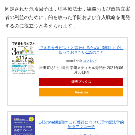
同定された危険因子は，理学療法士，組織および政策立案
者の利益のために，的を絞った予防および介入戦略を開発
するのに役立つと考えられます．
できるセラピストと言われるために3年目までに
知っておきたい115のこと
posted with
ヨメレバ
吉田直紀/中川将吾 学研メディカル秀潤社 2021年06
月30日頃
楽天ブックス
Amazon
143のweb動画付 歩行獲得に向けた理学療法学的
治療アプローチ