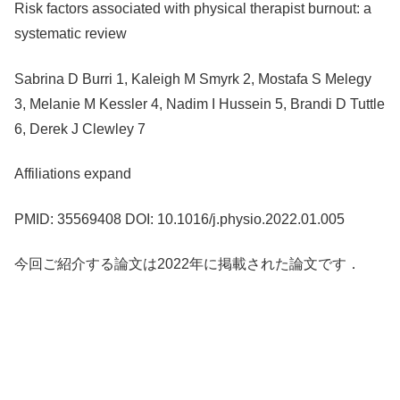
Risk factors associated with physical therapist burnout: a
systematic review
Sabrina D Burri 1, Kaleigh M Smyrk 2, Mostafa S Melegy
3, Melanie M Kessler 4, Nadim I Hussein 5, Brandi D Tuttle
6, Derek J Clewley 7
Affiliations expand
PMID: 35569408 DOI: 10.1016/j.physio.2022.01.005
今回ご紹介する論文は2022年に掲載された論文です．