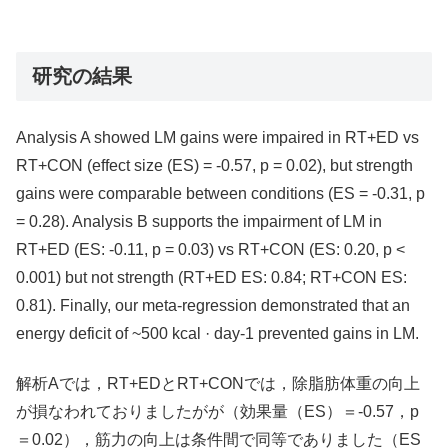
研究の結果
Analysis A showed LM gains were impaired in RT+ED vs
RT+CON (effect size (ES) = -0.57, p = 0.02), but strength
gains were comparable between conditions (ES = -0.31, p
= 0.28). Analysis B supports the impairment of LM in
RT+ED (ES: -0.11, p = 0.03) vs RT+CON (ES: 0.20, p <
0.001) but not strength (RT+ED ES: 0.84; RT+CON ES:
0.81). Finally, our meta-regression demonstrated that an
energy deficit of ~500 kcal · day-1 prevented gains in LM.
解析Aでは，RT+EDとRT+CONでは，除脂肪体重の向上
が損なわれておりましたがが（効果量（ES）＝-0.57，p
＝0.02），筋力の向上は条件間で同等でありました（ES