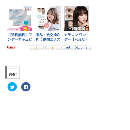
共有:
ク
F
リ
a
ッ
c
ク
e
し
b
て
o
T
o
w
k
i
で
t
共
t
有
e
す
r
る