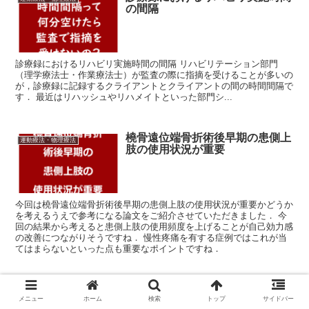
の間隔
診療録におけるリハビリ実施時間の間隔 リハビリテーション部門
（理学療法士・作業療法士）が監査の際に指摘を受けることが多いの
が，診療録に記録するクライアントとクライアントの間の時間間隔で
す． 最近はリハッシュやリハメイトといった部門シ...
橈骨遠位端骨折術後早期の患側上
運動療法・物理療法
肢の使用状況が重要
今回は橈骨遠位端骨折術後早期の患側上肢の使用状況が重要かどうか
を考えるうえで参考になる論文をご紹介させていただきました． 今
回の結果から考えると患側上肢の使用頻度を上げることが自己効力感
の改善につながりそうですね． 慢性疼痛を有する症例ではこれが当
てはまらないといった点も重要なポイントですね．
スポンサー広告
メニュー
ホーム
検索
トップ
サイドバー