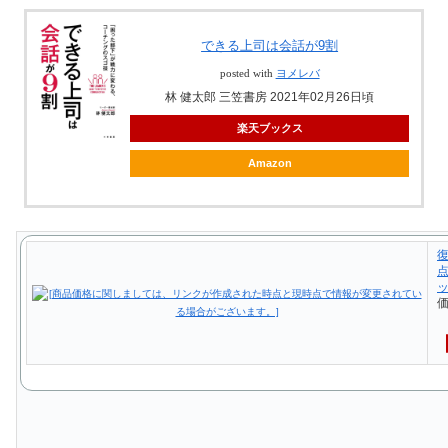
できる上司は会話が9割
posted with
ヨメレバ
林 健太郎 三笠書房 2021年02月26日頃
楽天ブックス
Amazon
復
点
価