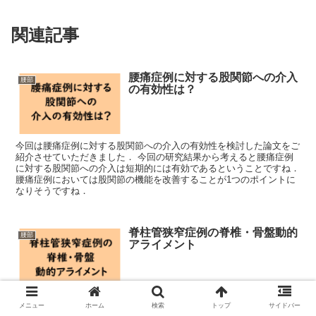
関連記事
腰痛症例に対する股関節への介入
腰部
の有効性は？
今回は腰痛症例に対する股関節への介入の有効性を検討した論文をご
紹介させていただきました． 今回の研究結果から考えると腰痛症例
に対する股関節への介入は短期的には有効であるということですね．
腰痛症例においては股関節の機能を改善することが1つのポイントに
なりそうですね．
脊柱管狭窄症例の脊椎・骨盤動的
腰部
アライメント
今回は脊柱管狭窄症例の脊椎・骨盤動的アライメントについて考える
メニュー
ホーム
検索
トップ
サイドバー
うえで参考になる論文をご紹介させていただきました． 今回の結果