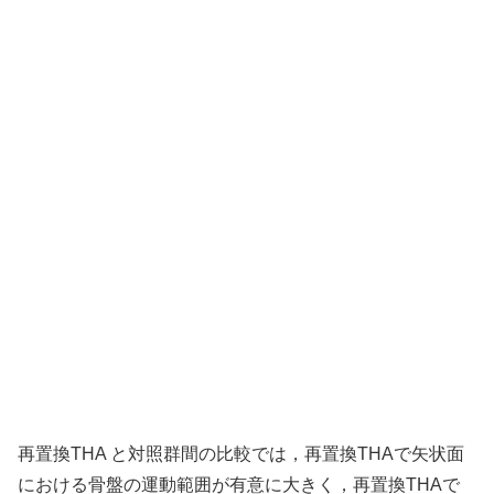
再置換THA と対照群間の比較では，再置換THAで矢状面
における骨盤の運動範囲が有意に大きく，再置換THAで