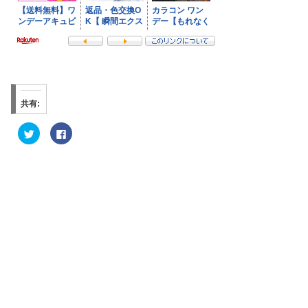
共有:
ク
F
リ
a
ッ
c
ク
e
し
b
て
o
T
o
w
k
i
で
t
共
t
有
e
す
r
る
で
に
共
は
有
ク
(
リ
新
ッ
し
ク
い
し
ウ
て
ィ
く