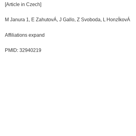
[Article in Czech]
M Janura 1, E ZahutovÁ, J Gallo, Z Svoboda, L HonzÍkovÁ
Affiliations expand
PMID: 32940219