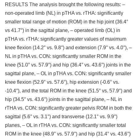
RESULTS The analysis brought the following results: –
non-operated limb (NL) in pTHA vs. rTHA: significantly
smaller total range of motion (ROM) in the hip joint (36.4°
vs 41.7°) in the sagittal plane, – operated limb (OL) in
pTHA vs. rTHA: significantly greater values of maximum
knee flexion (14.2° vs. 9.8°) and extension (7.9° vs. 4.0°), –
NL in pTHA vs. CON: significantly smaller ROM in the
knee (51.0° vs. 57.9°) and hip (36.4° vs. 43.6°) joints in the
sagittal plane, – OL in pTHA vs. CON: significantly smaller
knee flexion (52.9° vs. 57.6°), hip extension (-0.6° vs.
-10.4°), and the total ROM in the knee (51.5° vs. 57.9°) and
hip (34.5° vs. 43.6°) joints in the sagittal plane, – NL in
rTHA vs. CON: significantly greater pelvis ROM in both the
sagittal (5.6° vs. 3.1°) and transverse (12.1° vs. 9.9°)
planes, – OL in rTHA vs. CON: significantly smaller total
ROM in the knee (48.9° vs. 57.9°) and hip (31.4° vs. 43.6°)