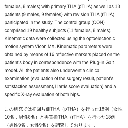
females, 8 males) with primary THA (pTHA) as well as 18
patients (9 males, 9 females) with revision THA (rTHA)
participated in the study. The control group (CON)
comprised 19 healthy subjects (11 females, 8 males).
Kinematic data were collected using the optoelectronic
motion system Vicon MX. Kinematic parameters were
obtained by means of 16 reflective markers placed on the
patient’s body in correspondence with the Plug-in Gait
model. All the patients also underwent a clinical
examination (evaluation of the surgery result, patient’s
satisfaction assessment, Harris score evaluation) and a
specific X-ray evaluation of both hips.
この研究では初回片側THA（pTHA）を行った18例（女性
10名，男性8名）と再置換THA（rTHA）を行った18例
（男性9名，女性9名）を調査しております．