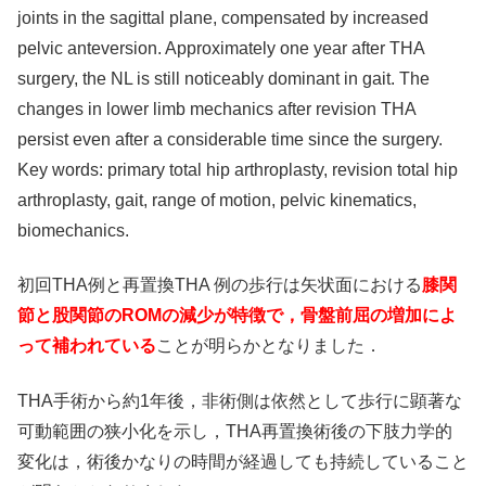
joints in the sagittal plane, compensated by increased
pelvic anteversion. Approximately one year after THA
surgery, the NL is still noticeably dominant in gait. The
changes in lower limb mechanics after revision THA
persist even after a considerable time since the surgery.
Key words: primary total hip arthroplasty, revision total hip
arthroplasty, gait, range of motion, pelvic kinematics,
biomechanics.
初回THA例と再置換THA 例の歩行は矢状面における
膝関
節と股関節のROMの減少が特徴で，骨盤前屈の増加によ
って補われている
ことが明らかとなりました．
THA手術から約1年後，非術側は依然として歩行に顕著な
可動範囲の狭小化を示し，THA再置換術後の下肢力学的
変化は，術後かなりの時間が経過しても持続していること