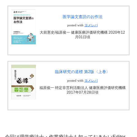
医学論文査読のお作法
posted with
ヨメレバ
大前憲史/福原俊一 健康医療評価研究機構 2020年12
月01日頃
臨床研究の道標 第2版〈上巻〉
posted with
ヨメレバ
福原俊一 特定非営利活動法人 健康医療評価研究機構
2017年07月28日頃
今回は理学療法士・作業療法士も知っておきたいEditor