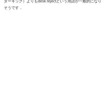
ターキック）よりもdesk rejectという用語が一般的になり
そうです．