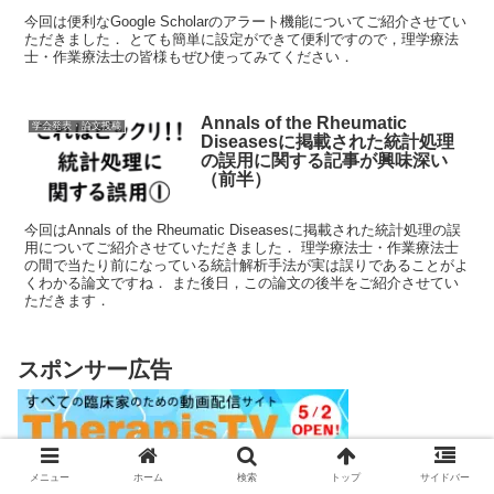
今回は便利なGoogle Scholarのアラート機能についてご紹介させてい
ただきました． とても簡単に設定ができて便利ですので，理学療法
士・作業療法士の皆様もぜひ使ってみてください．
Annals of the Rheumatic
学会発表・論文投稿
Diseasesに掲載された統計処理
の誤用に関する記事が興味深い
（前半）
今回はAnnals of the Rheumatic Diseasesに掲載された統計処理の誤
用についてご紹介させていただきました． 理学療法士・作業療法士
の間で当たり前になっている統計解析手法が実は誤りであることがよ
くわかる論文ですね． また後日，この論文の後半をご紹介させてい
ただきます．
スポンサー広告
メニュー
ホーム
検索
トップ
サイドバー