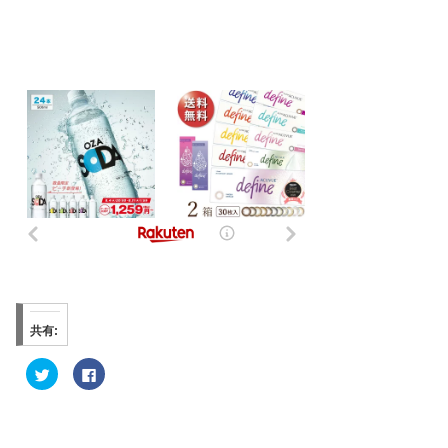
共有:
ク
F
リ
a
ッ
c
ク
e
し
b
て
o
T
o