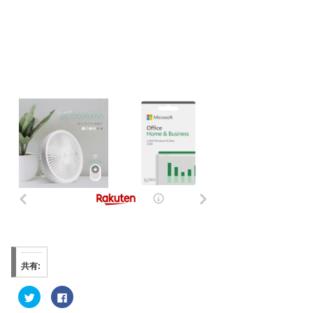
共有:
ク
F
リ
a
ッ
c