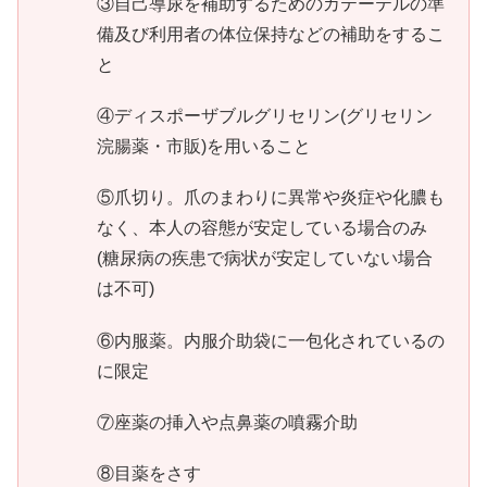
③自己導尿を補助するためのカテーテルの準
備及び利用者の体位保持などの補助をするこ
と
④ディスポーザブルグリセリン(グリセリン
浣腸薬・市販)を用いること
⑤爪切り。爪のまわりに異常や炎症や化膿も
なく、本人の容態が安定している場合のみ
(糖尿病の疾患で病状が安定していない場合
は不可)
⑥内服薬。内服介助袋に一包化されているの
に限定
⑦座薬の挿入や点鼻薬の噴霧介助
⑧目薬をさす