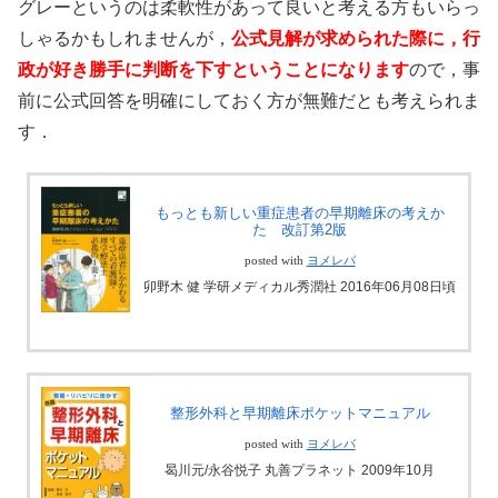
グレーというのは柔軟性があって良いと考える方もいらっ
しゃるかもしれませんが，
公式見解が求められた際に，行
政が好き勝手に判断を下すということになります
ので，事
前に公式回答を明確にしておく方が無難だとも考えられま
す．
もっとも新しい重症患者の早期離床の考えか
た 改訂第2版
posted with
ヨメレバ
卯野木 健 学研メディカル秀潤社 2016年06月08日頃
整形外科と早期離床ポケットマニュアル
posted with
ヨメレバ
曷川元/永谷悦子 丸善プラネット 2009年10月