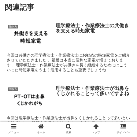
関連記事
理学療法士・作業療法士の共働き
働き方
を支える時短家電
今回は共働きの理学療法士・作業療法士にお勧めの時短家電をご紹介
させていただきました． 最近は本当に便利な家電が増えておりま
す． 理学療法士・作業療法士が共働きを長く継続するためにはこう
いった時短家電をうまく活用することも重要でしょうね．
理学療法士・作業療法士が出鼻を
働き方
くじかれることって多いですよね
今回は理学療法士・作業療法士が出鼻をくじかれることって多いとい
う話でした． 皆様も出鼻をくじかれないように良いスタートを切れ
るようにスケジュール調整をきちんとしましょう． もちろんスケジ
ュール調整をしたにもかかわらず出鼻をくじかれてしまうことも多い
メニュー
ホーム
検索
トップ
サイドバー