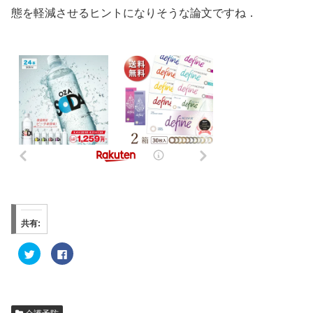
態を軽減させるヒントになりそうな論文ですね．
共有:
ク
F
リ
a
ッ
c
ク
e
し
b
て
o
T
o
w
k