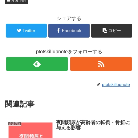
介護予防
i
で
t
共
t
有
e
す
r
る
シェアする
で
に
共
は
有
ク
Twitter
Facebook
コピー
(
リ
新
ッ
し
ク
い
し
ウ
て
ィ
く
ptotskillupnoteをフォローする
ン
だ
ド
さ
ウ
い
で
(
開
新
き
し
ま
い
す
ウ
)
ィ
ptotskillupnote
ン
ド
ウ
で
開
関連記事
き
ま
す
)
夜間頻尿が高齢者の転倒・骨折に
介護予防
与える影響