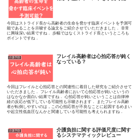
今回はストライド長から高齢者の生命を脅かす臨床イベントを予測可
能であることを示唆する論文をご紹介させていただきました． 非常
に興味深い結果ですね． 歩幅ではなくストライド長というところも
ポイントですね．
フレイル高齢者は心拍応答が鈍く
介護予防
なっている？
今回はフレイルと心拍応答との関連性に着目した研究をご紹介させて
いただきました． フレイル高齢者において心拍応答が鈍いというの
はなかなか面白い結果ですね． 心拍応答が鈍いということは自律神
経の反応が低下している可能性も示唆されます． またフレイル高齢
者が転倒しやすいのは，この心拍応答が不良なことに起因するめまい
や起立性低血圧なんかと関連している可能性も考えられますね．
介護負担に関する評価尺度に関す
介護予防
るシステマティックレビュー