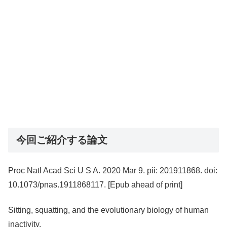
今回ご紹介する論文
Proc Natl Acad Sci U S A. 2020 Mar 9. pii: 201911868. doi:
10.1073/pnas.1911868117. [Epub ahead of print]
Sitting, squatting, and the evolutionary biology of human
inactivity.