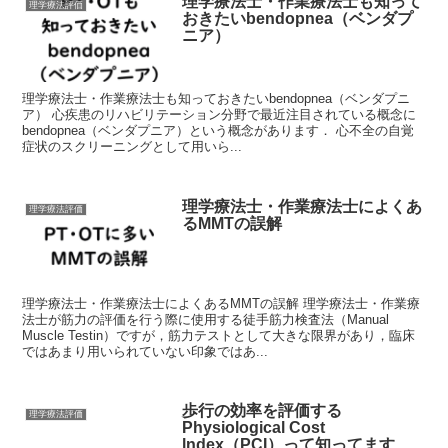
理学療法士・作業療法士も知って
理学療法評価
おきたいbendopnea（ベンダプ
ニア）
理学療法士・作業療法士も知っておきたいbendopnea（ベンダプニ
ア） 心疾患のリハビリテーション分野で最近注目されている概念に
bendopnea（ベンダプニア）という概念があります． 心不全の自覚
症状のスクリーニングとして用いら...
理学療法士・作業療法士によくあ
理学療法評価
るMMTの誤解
理学療法士・作業療法士によくあるMMTの誤解 理学療法士・作業療
法士が筋力の評価を行う際に使用する徒手筋力検査法（Manual
Muscle Testin）ですが，筋力テストとして大きな限界があり，臨床
ではあまり用いられていない印象ではあ...
歩行の効率を評価する
理学療法評価
Physiological Cost
lndex（PCI）って知ってます