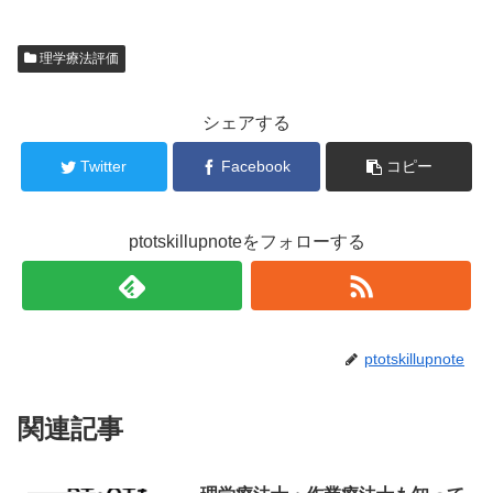
し
b
て
o
T
o
w
k
理学療法評価
i
で
t
共
t
有
e
す
r
る
シェアする
で
に
共
は
有
ク
Twitter
Facebook
コピー
(
リ
新
ッ
し
ク
い
し
ウ
て
ィ
く
ptotskillupnoteをフォローする
ン
だ
ド
さ
ウ
い
で
(
開
新
き
し
ま
い
す
ウ
)
ィ
ptotskillupnote
ン
ド
ウ
で
開
関連記事
き
ま
す
)