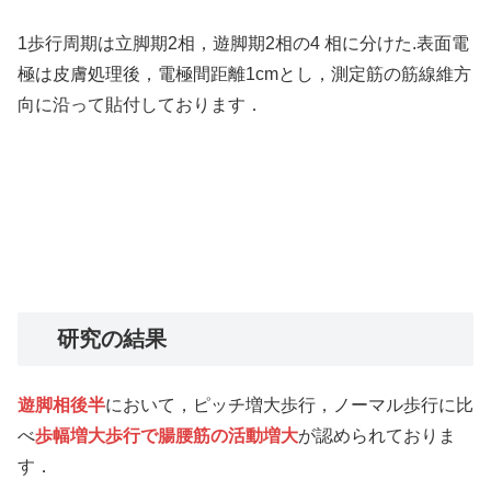
1歩行周期は立脚期2相，遊脚期2相の4 相に分けた.表面電
極は皮膚処理後，電極間距離1cmとし，測定筋の筋線維方
向に沿って貼付しております．
研究の結果
遊脚相後半
において，ピッチ増大歩行，ノーマル歩行に比
べ
歩幅増大歩行で腸腰筋の活動増大
が認められておりま
す．