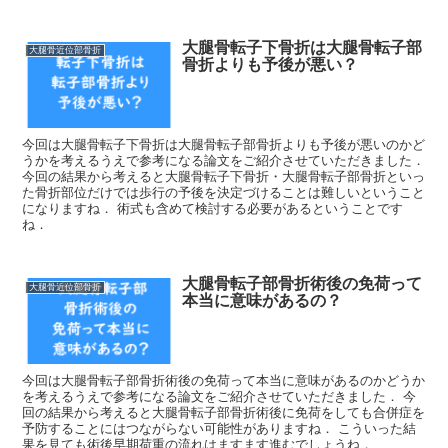
大腿骨転子下骨折は大腿骨転子部
大腿骨近位部骨折
骨折よりも予後が悪い？
今回は大腿骨転子下骨折は大腿骨転子部骨折よりも予後が悪いのかど
うかを考えるうえで参考になる論文をご紹介させていただきました．
今回の結果から考えると大腿骨転子下骨折・大腿骨転子部骨折といっ
た骨折部位だけでは歩行の予後を決定づけることは難しいということ
になりますね． 術式も含めて検討する必要があるということです
ね．
大腿骨転子部骨折術後の免荷って
大腿骨近位部骨折
本当に意味があるの？
今回は大腿骨転子部骨折術後の免荷って本当に意味があるのかどうか
を考えるうえで参考になる論文をご紹介させていただきました． 今
回の結果から考えると大腿骨転子部骨折術後に免荷をしても合併症を
予防することにはつながらない可能性がありますね． こういった結
果を見ても術後早期荷重の流れはますます進むでしょうね．