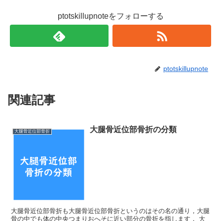
い
し
ウ
て
ィ
く
ptotskillupnoteをフォローする
ン
だ
ド
さ
ウ
い
で
(
開
新
き
し
ま
い
す
ウ
)
ィ
ptotskillupnote
ン
ド
ウ
で
開
関連記事
き
ま
す
)
大腿骨近位部骨折の分類
大腿骨近位部骨折
大腿骨近位部骨折も大腿骨近位部骨折というのはその名の通り，大腿
骨の中でも体の中央つまりおへそに近い部分の骨折を指します． 大