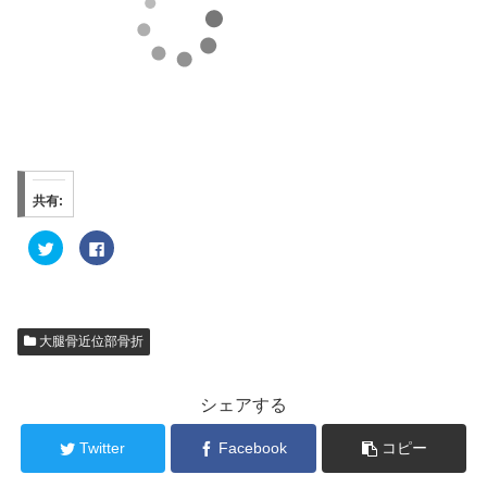
共有:
ク
F
リ
a
ッ
c
ク
e
し
b
て
o
T
o
w
k
大腿骨近位部骨折
i
で
t
共
t
有
e
す
r
る
シェアする
で
に
共
は
有
ク
Twitter
Facebook
コピー
(
リ
新
ッ
し
ク