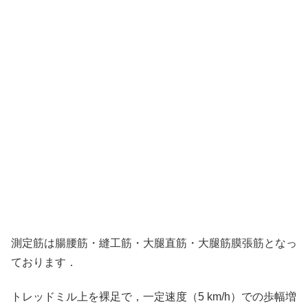
測定筋は腸腰筋・縫工筋・大腿直筋・大腿筋膜張筋となっ
ております．
トレッドミル上を裸足で，一定速度（5 km/h）での歩幅増