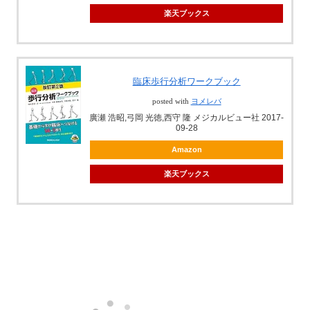
楽天ブックス
臨床歩行分析ワークブック
posted with
ヨメレバ
廣瀬 浩昭,弓岡 光徳,西守 隆 メジカルビュー社 2017-
09-28
Amazon
楽天ブックス