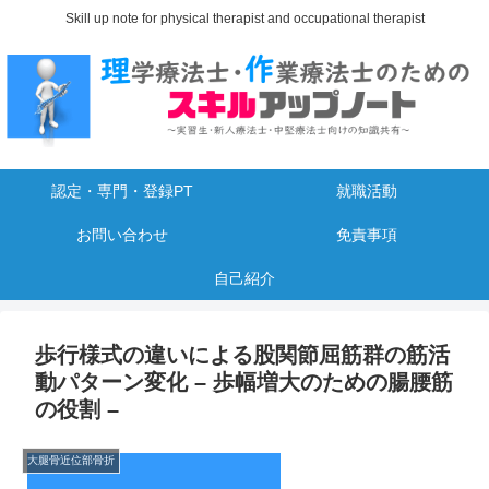
Skill up note for physical therapist and occupational therapist
認定・専門・登録PT
就職活動
お問い合わせ
免責事項
自己紹介
歩行様式の違いによる股関節屈筋群の筋活
動パターン変化 – 歩幅増大のための腸腰筋
の役割 –
大腿骨近位部骨折