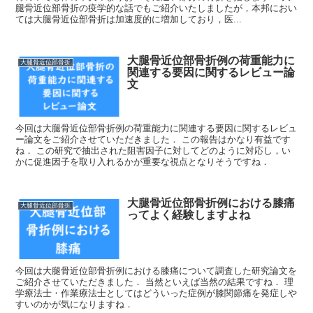
腿骨近位部骨折の疫学的な話でもご紹介いたしましたが，本邦におい
ては大腿骨近位部骨折は加速度的に増加しており，医...
大腿骨近位部骨折例の荷重能力に
大腿骨近位部骨折
関連する要因に関するレビュー論
文
今回は大腿骨近位部骨折例の荷重能力に関連する要因に関するレビュ
ー論文をご紹介させていただきました． この報告はかなり有益です
ね． この研究で抽出された阻害因子に対してどのように対応し，い
かに促進因子を取り入れるかが重要な視点となりそうですね．
大腿骨近位部骨折例における膝痛
大腿骨近位部骨折
ってよく経験しますよね
今回は大腿骨近位部骨折例における膝痛について調査した研究論文を
ご紹介させていただきました． 当然といえば当然の結果ですね． 理
学療法士・作業療法士としてはどういった症例が膝関節痛を発症しや
すいのかが気になりますね．