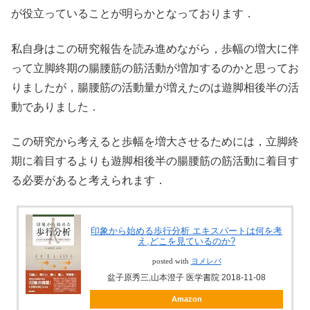
が役立っていることが明らかとなっております．
私自身はこの研究報告を読み進めながら，歩幅の増大に伴
って立脚終期の腸腰筋の筋活動が増加するのかと思ってお
りましたが，腸腰筋の活動量が増えたのは遊脚相後半の活
動でありました．
この研究から考えると歩幅を増大させるためには，立脚終
期に着目するよりも遊脚相後半の腸腰筋の筋活動に着目す
る必要があると考えられます．
印象から始める歩行分析 エキスパートは何を考
え,どこを見ているのか?
posted with
ヨメレバ
盆子原秀三,山本澄子 医学書院 2018-11-08
Amazon