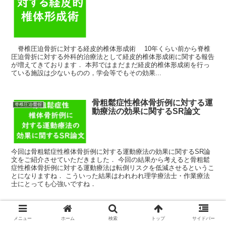
脊椎圧迫骨折に対する経皮的椎体形成術 10年くらい前から脊椎
圧迫骨折に対する外科的治療法として経皮的椎体形成術に関する報告
が増えてきております． 本邦ではまだまだ経皮的椎体形成術を行っ
ている施設は少ないものの，学会等でもその効果...
骨粗鬆症性椎体骨折例に対する運
脊椎圧迫骨折
動療法の効果に関するSR論文
今回は骨粗鬆症性椎体骨折例に対する運動療法の効果に関するSR論
文をご紹介させていただきました． 今回の結果から考えると骨粗鬆
症性椎体骨折例に対する運動療法は転倒リスクを低減させるというこ
とになりますね． こういった結果はわれわれ理学療法士・作業療法
士にとっても心強いですね．
骨粗鬆症性脊椎椎体骨折例に対す
脊椎圧迫骨折
メニュー
ホーム
検索
トップ
サイドバー
る急性期の臥床期間は本当に必