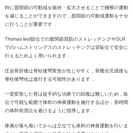
特に股関節の可動域を維持・拡大させることで腰椎の運動
を減じることができますので，股関節の可動域運動を十分
に行うことが重要です．
Thomas test肢位での股関節屈筋のストレッチングやSLR
でのハムストリングスのストレッチングは背臥位で安全に
行えるためよく用いられます．
圧迫骨折後は脊柱後彎変形が生じやすく，骨癒合完成後も
脊柱後彎化は進行する可能性があります．
一度変形した骨は徒手的な治療での回復は難しいため，臥
位で可能な範囲で体幹の伸展運動を施行するほか，長時間
の体幹前屈位を避けるように指導します．
疼痛が落ち着いてからは立位でも体幹の伸展運動を行いま