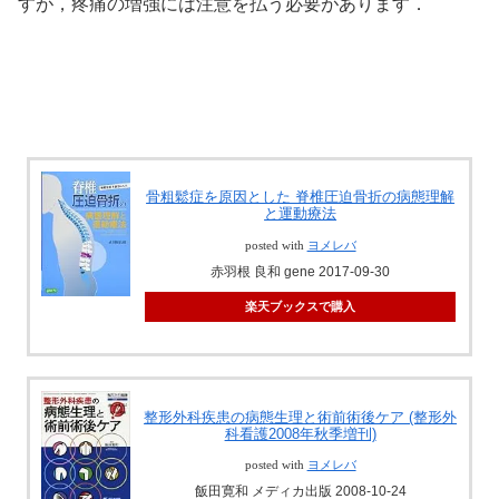
すが，疼痛の増強には注意を払う必要があります．
骨粗鬆症を原因とした 脊椎圧迫骨折の病態理解
と運動療法
posted with
ヨメレバ
赤羽根 良和 gene 2017-09-30
楽天ブックスで購入
整形外科疾患の病態生理と術前術後ケア (整形外
科看護2008年秋季増刊)
posted with
ヨメレバ
飯田寛和 メディカ出版 2008-10-24