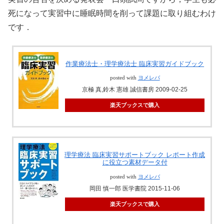
死になって実習中に睡眠時間を削って課題に取り組むわけ
です．
作業療法士・理学療法士 臨床実習ガイドブック
posted with
ヨメレバ
京極 真,鈴木 憲雄 誠信書房 2009-02-25
楽天ブックスで購入
理学療法 臨床実習サポートブック レポート作成
に役立つ素材データ付
posted with
ヨメレバ
岡田 慎一郎 医学書院 2015-11-06
楽天ブックスで購入