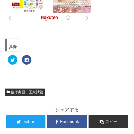
共有:
ク
F
リ
a
ッ
c
ク
e
し
b
て
o
T
o
w
k
i
で
t
共
臨床実習・国家試験
t
有
e
す
r
る
で
に
共
は
シェアする
有
ク
(
リ
新
ッ
Twitter
Facebook
コピー
し
ク
い
し
ウ
て