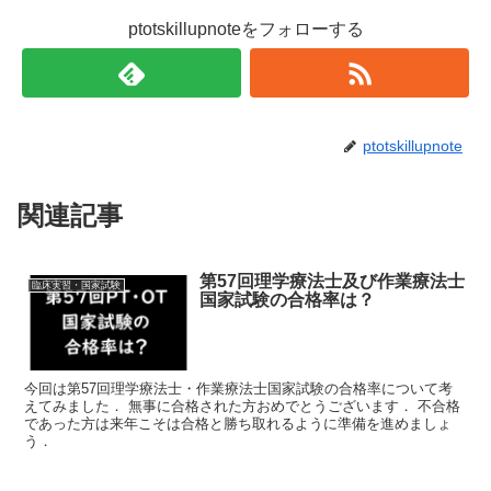
ィ
く
ン
だ
ド
さ
ptotskillupnoteをフォローする
ウ
い
で
(
開
新
き
し
ま
い
す
ウ
)
ィ
ン
ド
ptotskillupnote
ウ
で
開
き
関連記事
ま
す
)
第57回理学療法士及び作業療法士
臨床実習・国家試験
国家試験の合格率は？
今回は第57回理学療法士・作業療法士国家試験の合格率について考
えてみました． 無事に合格された方おめでとうございます． 不合格
であった方は来年こそは合格と勝ち取れるように準備を進めましょ
う．